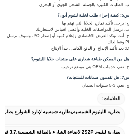
ب: الطلبات الكبيرة بالجملة: الشحن الجوي أو البحري
س5: كيفية إجراء طلب لخلية ليثيوم أيون؟
ج: يرجى تأكيد نماذج الخلايا التي تهتم بها
ب: نرسل المواصفات الخلية وأفضل اقتباس لاستعارتك
ج: أنت تؤكد العرض الاقتصادي وإعلام كمية أو إصدار PO، وسوف نرسل
PI وفقا لذلك
D: بعد تأكيد الإيداع أو الدفع الكامل، يبدأ الإنتاج
هل من الممكن طباعة شعاري على منتجات خلايا الليثيوم؟
ج: نعم، خدمات OEM هي موضع ترحيب
س7: هل تقدمون ضمانات للمنتجات؟
ج: نعم، 3-5 سنوات الضمان
العلامات:
بطارية الليثيوم الشمسية,بطارية شمسية لإنارة الشوارع,بطارية 
بطارية ليثيوم 2S2P لإضاءة الشارع بالطاقة الشمسية,3.7 فولت 2600 مللي أمبير في الساعة ليثيوم أيون 2S2P,5200 مللي أمبير في الساعة 7.4 فولت ليثيوم أيون 2S2P