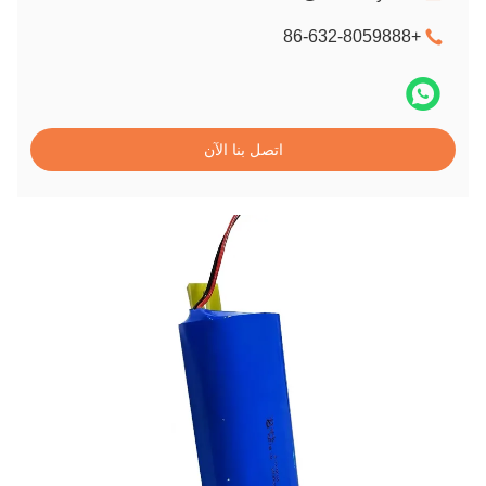
+86-632-8059888
اتصل بنا الآن