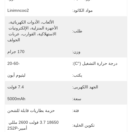
مواد الكاثود:
Linimncoo2
الألعاب، الأدوات الكهربائية، 
الأجهزة المنزلية، الإلكترونيات 
طلب:
الاستهلاكية، القوارب، عربات 
الجولف
وزن:
170 جرام
درجة حرارة التشغيل (°C):
-20-60
يكتب:
ليثيوم أيون
الجهد االكهربى:
7.4 فولت
سعة:
5000mAh
فئة:
حزمة بطاريات قابلة للشحن
18650 3.7 فولت 2600 مللي 
تكوين الخلية:
أمبير-2S2P