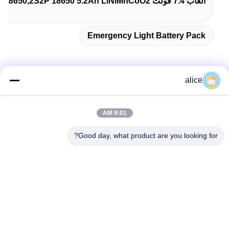
ألعاب 7.4 فولت 2S2P 18650,2S2P 18650 5.2Ah LiNiMnCoO2,بطارية الليثيوم للضوء الشمسي
Emergency Light Battery Pack
alice
الاتصال السريع
9:01 AM
عنوان
Good day, what product are you looking for?
طريق فويوان الخامس، حديقة صناعة بطاريات الليثيوم، المنطقة
عالية التقنية، مدينة زاوزوانغ، شاندونغ، الصين
تيل
86-632-8059888
بريد إلكتروني
Alice@thbattery.com