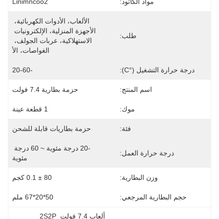
مواد الكاثود:
Linimncoo2
الألعاب، الأدوات الكهربائية، 
الأجهزة المنزلية، الإلكترونيات 
طلب:
الاستهلاكية، عربات الجولف، 
الغواصات، الأ
درجة حرارة التشغيل (°C):
-20-60
اسم المنتج:
حزمة بطارية 7.4 فولت
موك:
1 قطعة عينة
فئة:
حزمة بطاريات قابلة للشحن
-20 درجة مئوية ~ 60 درجة 
درجة حرارة العمل:
مئوية
وزن البطارية:
80 ± 0.1 كجم
حجم البطارية المرجعي:
50*20*67 ملم
ألعاب 7.4 فولت 2S2P 