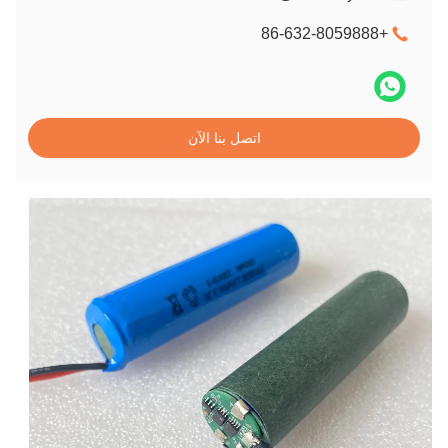
+86-632-8059888
اتصل بنا الآن