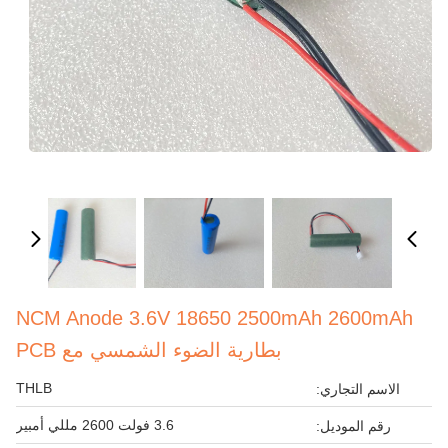
NCM Anode 3.6V 18650 2500mAh 2600mAh
بطارية الضوء الشمسي مع PCB
THLB
الاسم التجاري:
3.6 فولت 2600 مللي أمبير
رقم الموديل: