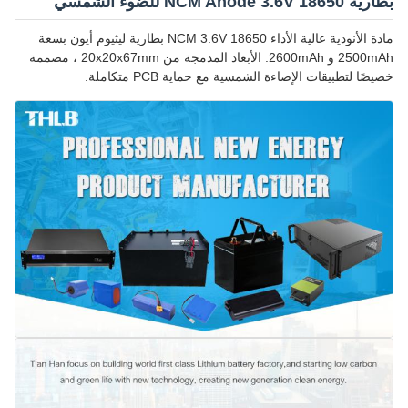
بطارية NCM Anode 3.6V 18650 للضوء الشمسي
مادة الأنودية عالية الأداء NCM 3.6V 18650 بطارية ليثيوم أيون بسعة
2500mAh و 2600mAh. الأبعاد المدمجة من 20x20x67mm ، مصممة
خصيصًا لتطبيقات الإضاءة الشمسية مع حماية PCB متكاملة.