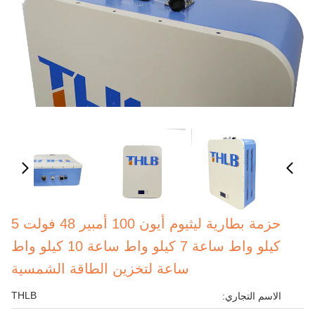
حزمة بطارية ليثيوم أيون 100 أمبير 48 فولت 5
كيلو واط ساعة 7 كيلو واط ساعة 10 كيلو واط
ساعة لتخزين الطاقة الشمسية
THLB
الاسم التجاري: