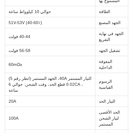
المسموح بها
الطاقة
حوالي 10 كيلوواط ساعة
الجهد المصنع
51V-53V (40-60٪)
الجهد في نهاية
40-44 فولت
التفريغ
تشغيل الجهد
56-58 فولت
المعوقة
≤60mΩ
الداخلية
التيار المستمر 40A، الجهد المستمر (انظر رقم 5)
الرسوم
، 0.02CA قطع الحد، وقت الشحن: حوالي 6
القياسية
ساعة
التيار الحد
20A
الحد الأقصى
لتيار الشحن
100A
المستمر