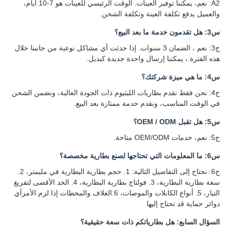
A2: نعم، يمكننا توفير العينات. الوقت الرئيسي للعينات هو 7-10 أيام،
والعميل يدفع تكلفة العينة وتكلفة الشحن.
س3: هل تقدمون خدمة ما بعد البيع؟
ج3: نعم ، الضمان 3 سنوات. إذا حدثت أي مشاكل نوعية من جانبنا خلال
هذه الفترة ، يمكننا إرسال واحدة جديدة كبديل.
س4: ما هي ميزة شركتك؟
ج4: نحن فقط نقدم بطاريات الليثيوم ذات الجودة العالية، ونضمن الشحن
في الوقت المناسب، ونقدم خدمة ممتازة بعد البيع.
س5: هل تقبل OEM / ODM؟
ج5: نعم، خدمات OEM/ODM متاحة.
س6: ما المعلومات التي تحتاجها لصنع بطارية مخصصة؟
ج6: نحتاج إلى التفاصيل التالية: 1. حجم بطارية البطارية في مليمتر، 2.
سعة بطارية البطارية، 3. فولتاج بطارية البطارية، 4. الحد الأقصى لتفريغ
التيار، 5. أنواع الكابلات والموصات، 6.الغلاف والمحطات إذا لزم الأمرأي
دوائر حماية قد تحتاج إليها
السؤال السابع: هل بطارياتكم ذات سعة حقيقية؟