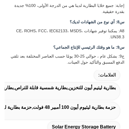
إجابة: جميع خلايا البطارية لدينا هي من الدرجة الأولى، 100% جديدة
بقدرة حقيقية.
س8: أي نوع من الشهادات لديك؟
A8: يمكننا توفير شهادات CE، ROHS، FCC، IEC62133، MSDS،
UN38.3.
س9: ما هو وقتك الرئيسي للإنتاج الجماعي؟
ج9: بشكل عام ، حوالي 25-30 يومًا حسب العناصر المختلفة بعد تلقي
الدفع المسبق والتأكيد حول العينات.
العلامات:
بطارية ليتيم أيون للتخزين,بطارية شمسية قابلة للتراص,بطارية
حزمة بطارية ليثيوم أيون 100 أمبير 48 فولت,حزمة بطارية ليثيوم أيون 48 فولت 5 كيلو واط ساعة,بطارية تخزين شمسية 10 كيلوواط في الساعة
Solar Energy Storage Battery