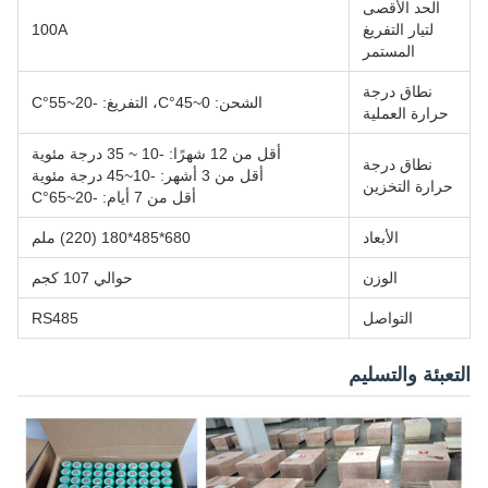
الحد الأقصى
لتيار التفريغ
100A
المستمر
نطاق درجة
الشحن: 0~45°C، التفريغ: -20~55°C
حرارة العملية
أقل من 12 شهرًا: -10 ~ 35 درجة مئوية
نطاق درجة
أقل من 3 أشهر: -10~45 درجة مئوية
حرارة التخزين
أقل من 7 أيام: -20~65°C
الأبعاد
680*485*180 (220) ملم
الوزن
حوالي 107 كجم
التواصل
RS485
التعبئة والتسليم