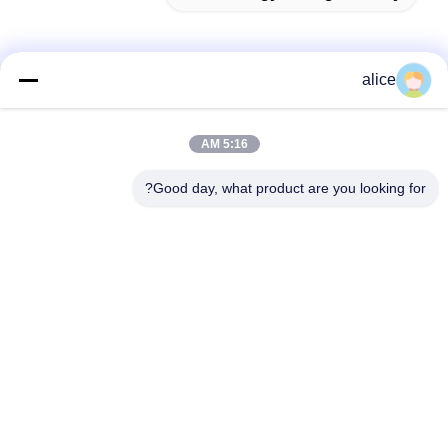
alice
الاتصال السريع
5:16 AM
عنوان
Good day, what product are you looking for?
طريق فويوان الخامس، حديقة صناعة بطاريات الليثيوم، المنطقة
عالية التقنية، مدينة زاوزوانغ، شاندونغ، الصين
تيل
86-632-8059888
بريد إلكتروني
Alice@thbattery.com