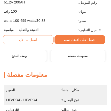
51.2V 200AH
رقم الموديل:
100 واط
موك:
$0.88/watts 100-499 watts
سعر:
التعبئة والتغليف القياسية
تفاصيل التغليف:
احصل على أفضل سعر
اتصل بنا الآن
معلومات مفصلة
وصف المنتج
معلومات مفصلة
مكان المنشأ:
الصين
نوع البطارية:
LiFePO4 ، LiFePO4
جهد النظام:
48 فولت