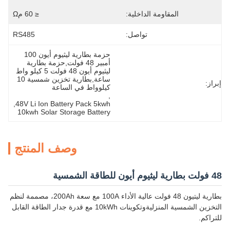
المقاومة الداخلية:
≤ 60 مΩ
تواصل:
RS485
حزمة بطارية ليثيوم أيون 100 
أمبير 48 فولت,حزمة بطارية 
ليثيوم أيون 48 فولت 5 كيلو واط 
ساعة,بطارية تخزين شمسية 10 
إبراز:
كيلوواط في الساعة
, 
, 
48V Li Ion Battery Pack 5kwh
10kwh Solar Storage Battery
وصف المنتج
48 فولت بطارية ليثيوم أيون للطاقة الشمسية
بطارية ليتيون 48 فولت عالية الأداء 100A مع سعة 200Ah، مصممة لنظم
التخزين الشمسية المنزليةوتكوينات 10kWh مع قدرة جدار الطاقة القابل
للتراكم.