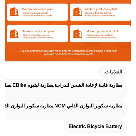
العلامات:
بطارية قابلة لإعادة الشحن للدراجة,بطارية ليثيوم EBike,بطارية دراجة كهربائية
بطارية سكوتر التوازن الذاتي NCM,بطارية سكوتر التوازن الذاتي 250 واط,بطارية ليثيوم أيون للدراجة الكهربائية
Electric Bicycle Battery