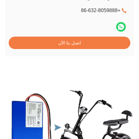
+86-632-8059888
اتصل بنا الآن