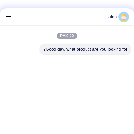
alice
الاتصال السريع
9:22 PM
عنوان
Good day, what product are you looking for?
طريق فويوان الخامس، حديقة صناعة بطاريات الليثيوم، المنطقة
عالية التقنية، مدينة زاوزوانغ، شاندونغ، الصين
تيل
86-632-8059888
بريد إلكتروني
Alice@thbattery.com
سياسة الخصوصية
|
خريطة الموقع
| الصين جودة جيدة بطارية