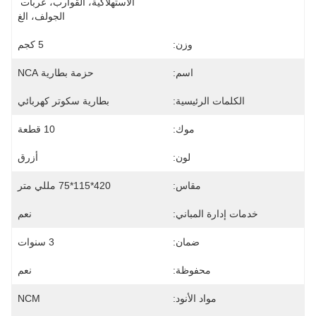
الاستهلاكية، القوارب، عربات 
الجولف، الغ
وزن:
5 كجم
اسم:
حزمة بطارية NCA
الكلمات الرئيسية:
بطارية سكوتر كهربائي
موك:
10 قطعة
لون:
أزرق
مقاس:
420*115*75 مللي متر
خدمات إدارة المباني:
نعم
ضمان:
3 سنوات
محفوظة:
نعم
مواد الأنود:
NCM