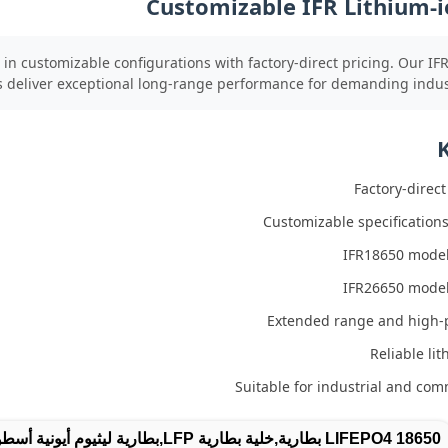
Customizable IFR Lithium-i
 in customizable configurations with factory-direct pricing. Our I
deliver exceptional long-range performance for demanding industr
Factory-direct
Customizable specification
IFR18650 model
IFR26650 model
Extended range and high-
Reliable li
Suitable for industrial and com
18650 LIFEPO4 بطارية,خلية بطارية LFP,بطارية ليثيوم أيونية أسطوانية