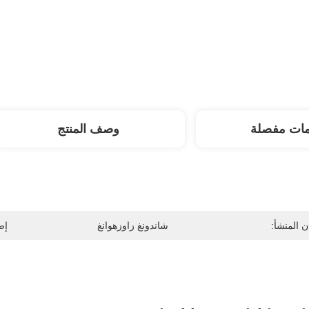
مات مفصلة
وصف المنتج
 المنشأ:
شاندونغ زاوزهوانغ
إص