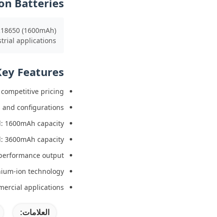
on Batteries
FR18650 (1600mAh)
ial applications.
Key Features
 competitive pricing
s and configurations
: 1600mAh capacity
: 3600mAh capacity
performance output
thium-ion technology
mercial applications
العلامات: