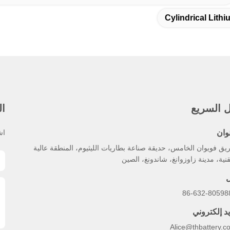
Cylindrical Lithi
ل السريع
ال
وان
اش
ق فويوان الخامس، حديقة صناعة بطاريات الليثيوم، المنطقة عالية
قنية، مدينة زاوزوانغ، شاندونغ، الصين
ل
86-632-80598
يد إلكتروني
Alice@thbattery.c