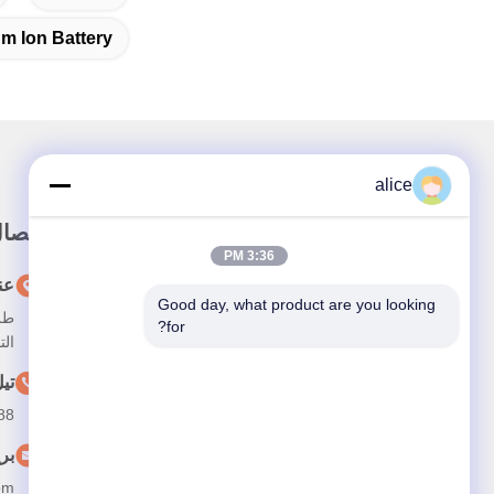
um Ion Battery
alice
رابط سريع
الاتصا
3:36 PM
المنزل
عن
Good day, what product are you looking 
طري
حولنا
for?
الت
المنتجات
تي
أخبار
88
اتصل بنا
بر
om