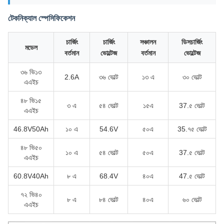
টেকনিক্যাল স্পেসিফিকেশন
চার্জিং
চার্জিং
সঞ্চালন
ডিসচার্জিং
মডেল
বর্তমান
ভোল্টেজ
বর্তমান
ভোল্টেজ
৩৬ ভি১৩
2.6A
৩৬ ভোল্ট
১৩ এ
৩০ ভোল্ট
এএইচ
৪৮ ভি১৫
৩ এ
৫৪ ভোল্ট
১৫এ
37.৫ ভোল্ট
এএইচ
46.8V50Ah
১০ এ
54.6V
৫০এ
35.৭৫ ভোল্ট
৪৮ ভি৫০
১০ এ
৫৪ ভোল্ট
৫০এ
37.৫ ভোল্ট
এএইচ
60.8V40Ah
৮ এ
68.4V
৪০এ
47.৫ ভোল্ট
৭২ ভি৪০
৮ এ
৮৪ ভোল্ট
৪০এ
৬০ ভোল্ট
এএইচ