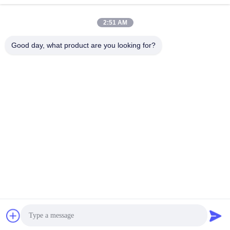
2:51 AM
Good day, what product are you looking for?
প্রায়শই জিজ্ঞাসিত প্রশ্ন
প্রশ্ন ১। আমি কি মূল্যায়নের জন্য কিছু বিনামূল্যে নমুনা পেতে পারি?
উত্তরঃ হ্যাঁ, বিনামূল্যে নমুনা ঠিক আছে, কিন্তু শিপিং খরচ আবরণ না
প্রশ্ন ২: লিড টাইম কি?
উত্তরঃ নমুনা 3-5 দিন প্রয়োজন
B: ভর উৎপাদন সময় প্রায় 2-3 সপ্তাহ
প্রশ্ন ৩। আপনার কাছে বাল্ক অর্ডারের জন্য কোন MOQ সীমা আছে কি?
উঃ এমওকিউ=১০০ পিসি
প্রশ্ন ৪। আপনি কীভাবে পণ্যগুলি প্রেরণ করেন এবং পৌঁছাতে কতক্ষণ সময় লাগে?
উত্তরঃ নমুনা এবং ছোট পরিমাণের পরীক্ষার আদেশঃ কুরিয়ার শিপিং দরজা থেকে দরজা;
সাধারণত 6-10 দিন
বিঃ বড় পরিমাণে বাল্ক অর্ডারঃ এয়ার শিপিং বা সমুদ্র পরিবহন