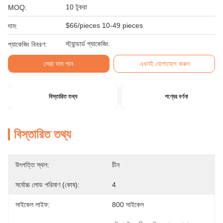
10 টুকরা
MOQ:
$66/pieces 10-49 pieces
দাম:
স্ট্যান্ডার্ড প্যাকেজিং
প্যাকেজিং বিবরণ:
সেরা দাম পান
এখনই যোগাযোগ করুন
বিস্তারিত তথ্য
পণ্যের বর্ণনা
বিস্তারিত তথ্য
উৎপত্তি স্থল:
চীন
সর্বোচ্চ লোড পরিমাণ (কোষ):
4
সাইকেল লাইফ:
800 সাইকেল