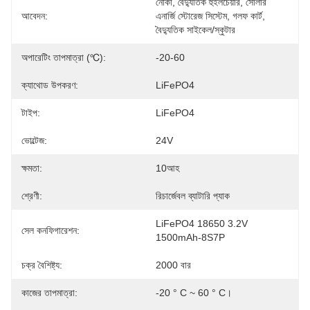
নৌকা, বৈদ্যুতিক হুইলচেয়ার, সোলার 
আবেদন:
এনার্জি স্টোরেজ সিস্টেম, গলফ কার্ট, 
বৈদ্যুতিক সাইকেল/স্কুটার
অপারেটিং তাপমাত্রা (℃):
-20-60
ক্যাথোড উপকরণ:
LiFePO4
টাইপ:
LiFePO4
ভোল্টেজ:
24V
ক্ষমতা:
10আহ
শ্রেণী:
রিচার্জেবল ব্যাটারি প্যাক
LiFePO4 18650 3.2V 
সেল কনফিগারেশন:
1500mAh-8S7P
চক্র বৈশিষ্ট্য:
2000 বার
কাজের তাপমাত্রা:
-20 ° C ~ 60 ° C।