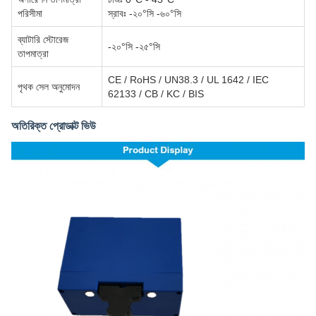
পরিসীমা
স্রাবঃ -২০°সি -৬০°সি
ব্যাটারি স্টোরেজ
-২০°সি -২৫°সি
তাপমাত্রা
CE / RoHS / UN38.3 / UL 1642 / IEC
পৃথক সেল অনুমোদন
62133 / CB / KC / BIS
অতিরিক্ত প্রোডাক্ট ভিউ