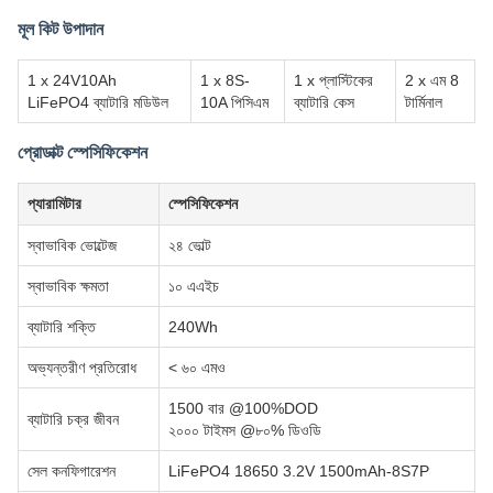
মূল কিট উপাদান
1 x 24V10Ah
1 x 8S-
1 x প্লাস্টিকের
2 x এম 8
LiFePO4 ব্যাটারি মডিউল
10A পিসিএম
ব্যাটারি কেস
টার্মিনাল
প্রোডাক্ট স্পেসিফিকেশন
প্যারামিটার
স্পেসিফিকেশন
স্বাভাবিক ভোল্টেজ
২৪ ভোল্ট
স্বাভাবিক ক্ষমতা
১০ এএইচ
ব্যাটারি শক্তি
240Wh
অভ্যন্তরীণ প্রতিরোধ
< ৬০ এমও
1500 বার @100%DOD
ব্যাটারি চক্র জীবন
২০০০ টাইমস @৮০% ডিওডি
সেল কনফিগারেশন
LiFePO4 18650 3.2V 1500mAh-8S7P