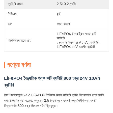
ব্যাটারি ওজন:
2.5±0.2 কেজি
পিসিএম:
হ্যাঁ
রঙ:
সাদা, কালো
LiFePO4 ইলেকট্রিক গলফ কার্ট 
ব্যাটারি
বিশেষভাবে তুলে ধরা:
, 
৮০০ সাইকেল ২৪V ১০Ah ব্যাটারি
, 
LiFePO4 ২৪V ১০Ah ব্যাটারি
পণ্যের বর্ণনা
LiFePO4 বৈদ্যুতিক গল্ফ কার্ট ব্যাটারি 800 চক্র 24V 10Ah
ব্যাটারি
উচ্চ পারফরম্যান্স 24V LiFePO4 লিথিয়াম আয়ন ব্যাটারি প্যাক বিশেষভাবে গল্ফ ট্রলি
জন্য ডিজাইন করা হয়েছে, শুধুমাত্র 2.5 কিলোগ্রাম হালকা ওজন নির্মাণ এবং একটি
চিত্তাকর্ষক 800-চক্র জীবনকাল বৈশিষ্ট্যযুক্ত।