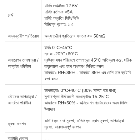
চার্জিং ভোল্টেজঃ 12.6V
চার্জিং বর্তমানঃ <5A
চার্জ
চার্জিং পদ্ধতিঃ সিসি/সিভি
বিচ্ছিন্ন প্রবাহঃ ১ এ
অভ্যন্তরীণ প্রতিরোধ
অভ্যন্তরীণ প্রতিরোধ ক্ষমতাঃ <= 50mΩ
চার্জঃ 0°C+45°C
স্রাবঃ -20°C+60°C
অপারেশন তাপমাত্রা /
দ্রষ্টব্যঃ যখন পরিবেশে তাপমাত্রা 45°C অতিক্রম করে, সঠিক
আর্দ্রতা পরিসীমা
বায়ুচলাচল এবং তাপ অপসারণ নিশ্চিত করুন
আর্দ্রতাঃ RH<85% - আর্দ্রতা 85% এর বেশি হলে ব্যাটারি
রক্ষা করুন
তাপমাত্রাঃ 0°C+40°C (80% ক্ষমতা ধরে রাখা)
স্টোরেজ তাপমাত্রা /
সুপারিশকৃত দীর্ঘমেয়াদী সঞ্চয়স্থানঃ 15-25°C
আর্দ্রতা পরিসীমা
আর্দ্রতাঃ RH<50% - অক্সিডেশন প্রতিরোধের জন্য সিলিং
উপাদান
অতিরিক্ত চার্জ সুরক্ষা, অতিরিক্ত স্রাব সুরক্ষা, তাপমাত্রা
সুরক্ষা ফাংশন
সুরক্ষা, ভারসাম্যপূর্ণ ফাংশন
ব্যাটারি কেসের