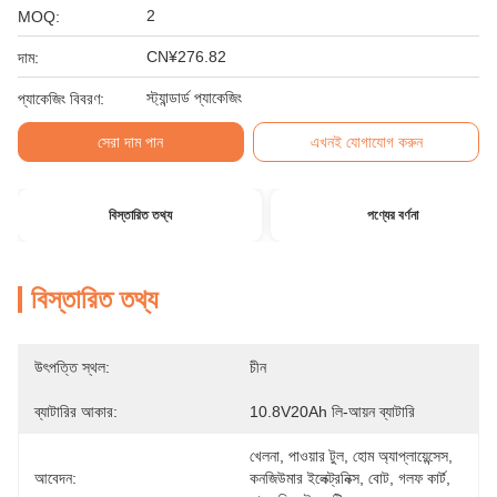
2
MOQ:
CN¥276.82
দাম:
স্ট্যান্ডার্ড প্যাকেজিং
প্যাকেজিং বিবরণ:
সেরা দাম পান
এখনই যোগাযোগ করুন
বিস্তারিত তথ্য
পণ্যের বর্ণনা
বিস্তারিত তথ্য
উৎপত্তি স্থল:
চীন
ব্যাটারির আকার:
10.8V20Ah লি-আয়ন ব্যাটারি
খেলনা, পাওয়ার টুল, হোম অ্যাপ্লায়েন্সেস, 
আবেদন:
কনজিউমার ইলেক্ট্রনিক্স, বোট, গলফ কার্ট, 