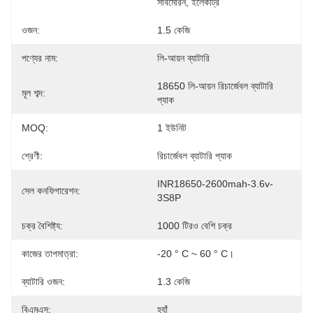
সাবমেরিন, ইলেকট্রি
ওজন:
1.5 কেজি
পণ্যের নাম:
লি-আয়ন ব্যাটারি
18650 লি-আয়ন রিচার্জেবল ব্যাটারি 
মূল শব্দ:
প্যাক
MOQ:
1 ইউনিট
শ্রেণী:
রিচার্জেবল ব্যাটারি প্যাক
INR18650-2600mah-3.6v-
সেল কনফিগারেশন:
3S8P
চক্র বৈশিষ্ট্য:
1000 টিরও বেশি চক্র
কাজের তাপমাত্রা:
-20 ° C ~ 60 ° C।
ব্যাটারি ওজন:
1.3 কেজি
বিএমএস:
হ্যাঁ