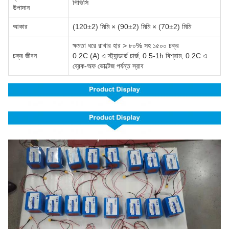
পিভিসি
উপাদান
আকার
(120±2) মিমি × (90±2) মিমি × (70±2) মিমি
ক্ষমতা ধরে রাখার হার > ৮০% সহ ১৫০০ চক্র
চক্র জীবন
0.2C (A) এ স্ট্যান্ডার্ড চার্জ, 0.5-1h বিশ্রাম, 0.2C এ
ব্রেক-অফ ভোল্টেজ পর্যন্ত স্রাব