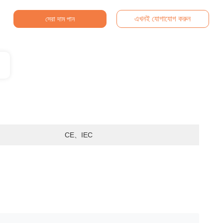
এখনই যোগাযোগ করুন
সেরা দাম পান
CE、IEC