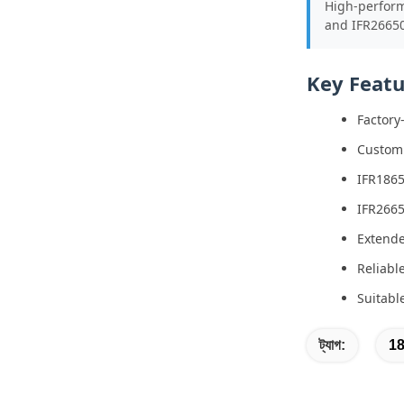
High-perform
and IFR26650
Key Featu
Factory
Customi
IFR1865
IFR2665
Extend
Reliabl
Suitabl
ট্যাগ:
18