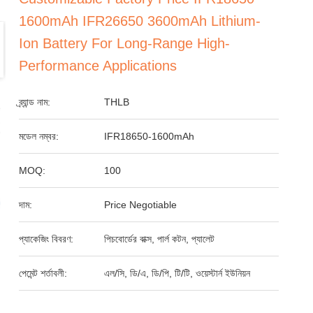
1600mAh IFR26650 3600mAh Lithium-
Ion Battery For Long-Range High-
Performance Applications
ব্র্যান্ড নাম:
THLB
মডেল নম্বর:
IFR18650-1600mAh
MOQ:
100
দাম:
Price Negotiable
প্যাকেজিং বিবরণ:
পিচবোর্ডের বাক্স, পার্ল কটন, প্যালেট
পেমেন্ট শর্তাবলী:
এল/সি, ডি/এ, ডি/পি, টি/টি, ওয়েস্টার্ন ইউনিয়ন