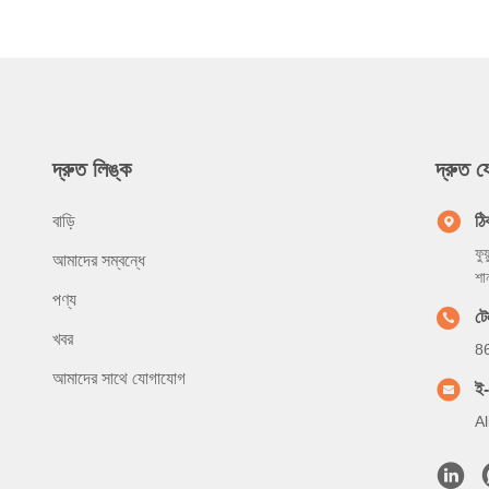
দ্রুত লিঙ্ক
দ্রুত 
বাড়ি
ঠি
ফুয
আমাদের সম্বন্ধে
শা
পণ্য
টে
খবর
8
আমাদের সাথে যোগাযোগ
ই
A