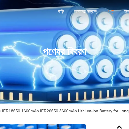
বাড়ি
আমাদের সম্বন্ধে
পণ্য
ঘট
পণ্যের বিবরণ
ce IFR18650 1600mAh IFR26650 3600mAh Lithium-ion Battery for Long-