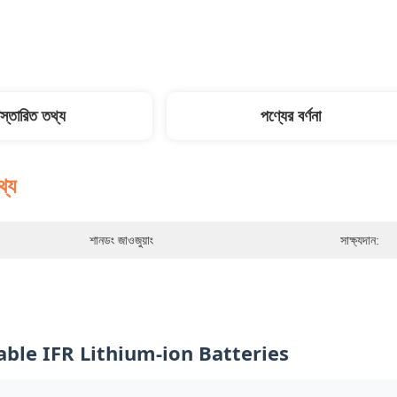
িস্তারিত তথ্য
পণ্যের বর্ণনা
থ্য
শানডং জাওজুয়াং
সাক্ষ্যদান:
ble IFR Lithium-ion Batteries