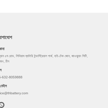
যোগাযোগ
কানা
়ুয়ান ৫ম রোড, লিথিয়াম ব্যাটারি ইন্ডাস্ট্রিয়াল পার্ক, হাই-টেক জোন, জাওঝুয়াং সিটি,
নডং, চীন
ল
6-632-8059888
-মেইল
lice@thbattery.com