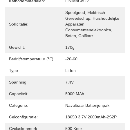
Kathodematerialen:
LiNiMnCoO2
Speelgoed, Elektrisch 
Gereedschap, Huishoudelijke 
Sollicitatie:
Apparaten, 
Consumentenelektronica, 
Boten, Golfkarr
Gewicht:
170g
Bedrijfstemperatuur (℃):
-20-60
Type:
Li-Ion
Spanning:
7,4V
Capaciteit:
5000 MAh
Categorie:
Navulbaar Batterijenpak
Celconfiguratie:
18650 3,7V 2600mAh-2S2P
Cycluskenmerk:
500 Keer