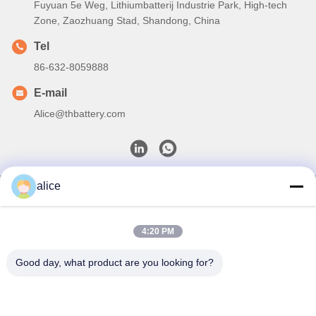
Fuyuan 5e Weg, Lithiumbatterij Industrie Park, High-tech
Zone, Zaozhuang Stad, Shandong, China
Tel
86-632-8059888
E-mail
Alice@thbattery.com
alice
Privacybeleid
|
Sitemap
| De Goede Kwaliteit van China De
zonnebatterij van het Straatlantaarnlithium Leverancier.
Copyright © 2026 Shandong Tian Han New Energy Technology
4:20 PM
Co., Ltd. . Alle rechten voorbehoudena.
Good day, what product are you looking for?