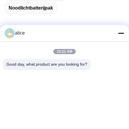
Noodlichtbatterijpak
alice
Snel contact
10:21 AM
Adres
Good day, what product are you looking for?
Fuyuan 5e Weg, Lithiumbatterij Industrie Park, High-tech
Zone, Zaozhuang Stad, Shandong, China
Tel
86-632-8059888
E-mail
Alice@thbattery.com