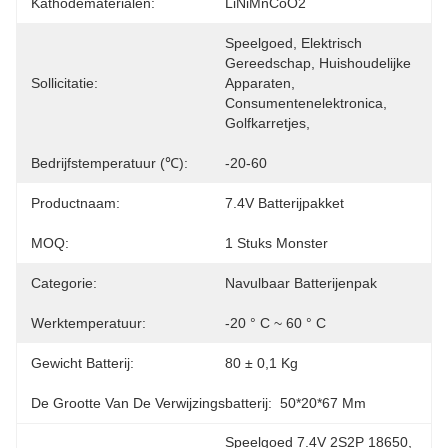
Kathodematerialen:
LiNiMnCoO2
Speelgoed, Elektrisch 
Gereedschap, Huishoudelijke 
Sollicitatie:
Apparaten, 
Consumentenelektronica, 
Golfkarretjes, 
Bedrijfstemperatuur (℃):
-20-60
Productnaam:
7.4V Batterijpakket
MOQ:
1 Stuks Monster
Categorie:
Navulbaar Batterijenpak
Werktemperatuur:
-20 ° C ~ 60 ° C
Gewicht Batterij:
80 ± 0,1 Kg
De Grootte Van De Verwijzingsbatterij:
50*20*67 Mm
Speelgoed 7.4V 2S2P 18650
, 