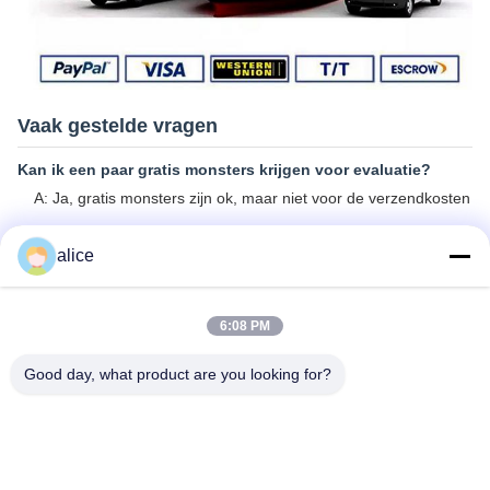
Vaak gestelde vragen
Kan ik een paar gratis monsters krijgen voor evaluatie?
A: Ja, gratis monsters zijn ok, maar niet voor de verzendkosten
Q2: Hoe zit het met de doorlooptijd?
alice
A: Monsters nodig 3-5 dagen
B: massaproductie duurt ongeveer 2-3 weken
6:08 PM
Q3. Heeft u een MOQ limiet voor bulk bestelling?
A: MOQ=100 stuks
Good day, what product are you looking for?
V4. Hoe verzendt u de goederen en hoe lang duurt het
voordat ze aankomen?
A: Monsters en proefbestelling voor kleine hoeveelheden:
verzending per koerier met deur tot deur; normaal gesproken