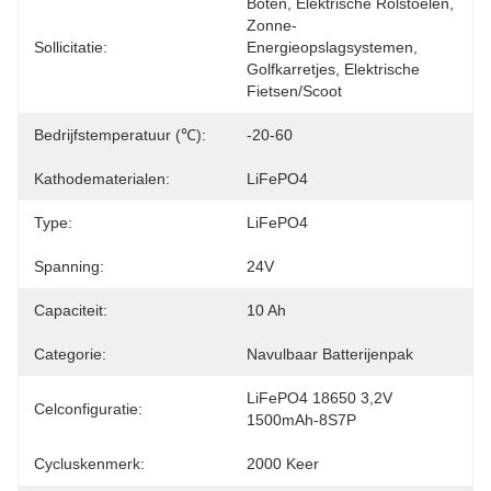
Boten, Elektrische Rolstoelen, 
Zonne-
Sollicitatie:
Energieopslagsystemen, 
Golfkarretjes, Elektrische 
Fietsen/scoot
Bedrijfstemperatuur (℃):
-20-60
Kathodematerialen:
LiFePO4
Type:
LiFePO4
Spanning:
24V
Capaciteit:
10 Ah
Categorie:
Navulbaar Batterijenpak
LiFePO4 18650 3,2V 
Celconfiguratie:
1500mAh-8S7P
Cycluskenmerk:
2000 Keer