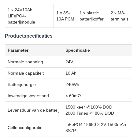
1 x 24V10Ah
1 x 8S-
1 x plastic
2 x M8-
LiFePO4-
10A PCM
batterijkoffer
terminals
batterijmodule
Productspecificaties
Parameter
Specificatie
Normale spanning
24V
Normale capaciteit
10 Ah
Batterijenergie
240Wh
Inwendige weerstand
< 60mΩ
1500 keer @100% DOD
Levensduur van de batterij
2000 Times @ 80% DOD
LiFePO4 18650 3.2V 1500mAh-
Cellenconfiguratie
8S7P