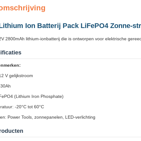
omschrijving
ithium Ion Batterij Pack LiFePO4 Zonne-stra
 2800mAh lithium-ionbatterij die is ontworpen voor elektrische gere
ficaties
kenmerken:
12 V gelijkstroom
 30Ah
FePO4 (Lithium Iron Phosphate)
atuur: -20°C tot 60°C
en: Power Tools, zonnepanelen, LED-verlichting
producten