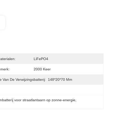
terialen:
LiFePO4
nmerk:
2000 Keer
 Van De Verwijzingsbatterij:
148*20*70 Mm
umbatterij voor straatlantaarn op zonne-energie
, 