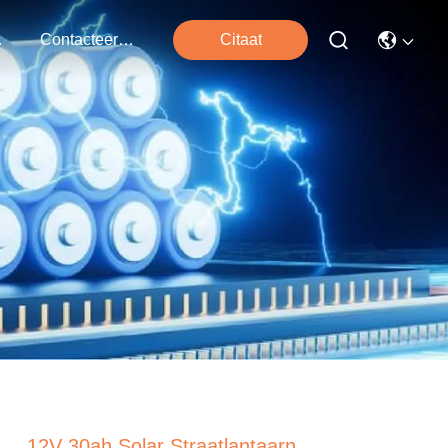
ten
Contacteer Ons
Citaat
12V 30ah Solar Straatlantaarn