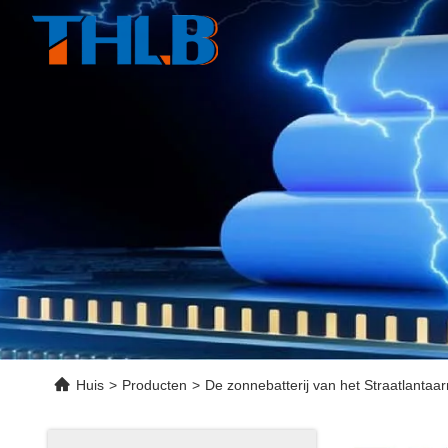
Huis
>
Producten
>
De zonnebatterij van het Straatlantaar