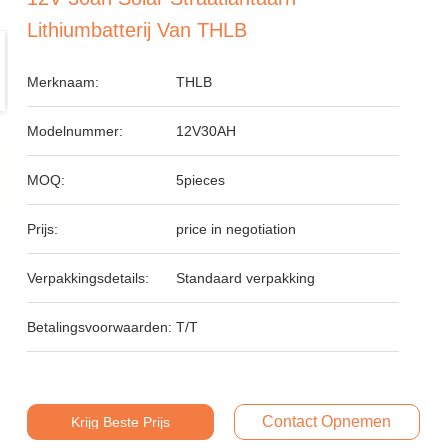
Lithiumbatterij Van THLB
Merknaam:
THLB
Modelnummer:
12V30AH
MOQ:
5pieces
Prijs:
price in negotiation
Verpakkingsdetails:
Standaard verpakking
Betalingsvoorwaarden:
T/T
Contact Opnemen
Krijg Beste Prijs