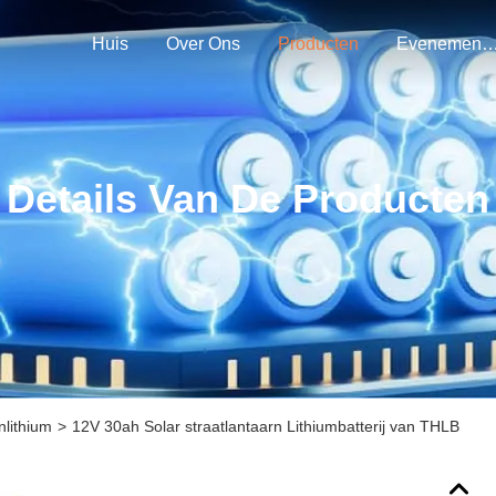
Huis
Over Ons
Producten
Evenemen
Details Van De Producten
nlithium
>
12V 30ah Solar straatlantaarn Lithiumbatterij van THLB