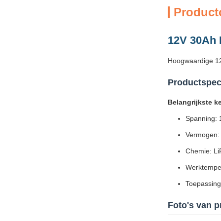
Product
12V 30Ah L
Hoogwaardige 12V
Productspeci
Belangrijkste 
Spanning: 
Vermogen:
Chemie: Li
Werktemper
Toepassing
Foto's van 