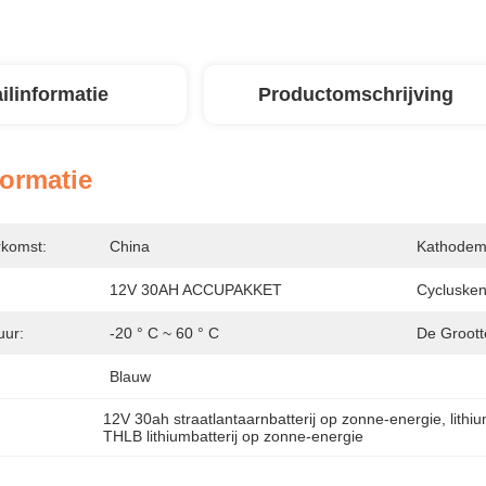
ilinformatie
Productomschrijving
formatie
rkomst:
China
Kathodema
12V 30AH ACCUPAKKET
Cycluske
uur:
-20 ° C ~ 60 ° C
De Grootte
Blauw
12V 30ah straatlantaarnbatterij op zonne-energie
, 
lithi
THLB lithiumbatterij op zonne-energie