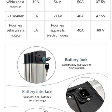
véhicules à
10A
54 V
50A
37.5V
moteur
60.8V40Ah
8A
68.4V
40A
47.5V
Pour les
Pour les
véhicules à
8A
appareils
40A
60 V
moteur
électroniques