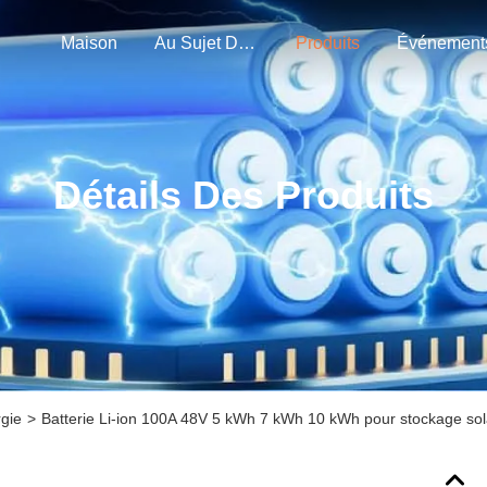
Maison
Au Sujet De Nous
Produits
Événement
Détails Des Produits
rgie
>
Batterie Li-ion 100A 48V 5 kWh 7 kWh 10 kWh pour stockage sol