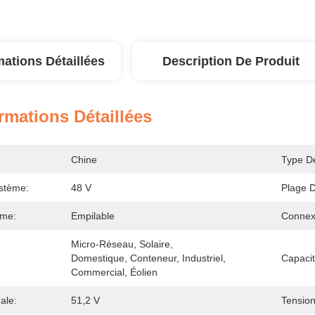
mations Détaillées
Description De Produit
rmations Détaillées
Chine
Type De
stème:
48 V
Plage D
ème:
Empilable
Connex
Micro-Réseau, Solaire, 
Domestique, Conteneur, Industriel, 
Capacit
Commercial, Éolien
ale:
51,2 V
Tensio