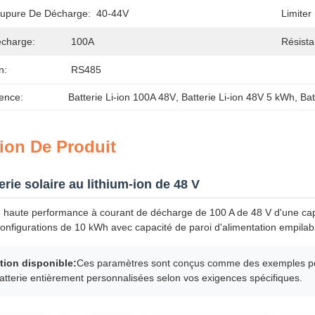
oupure De Décharge:
40-44V
Limiter
charge:
100A
Résista
n:
RS485
ence:
Batterie Li-ion 100A 48V
, 
Batterie Li-ion 48V 5 kWh
, 
Bat
ion De Produit
erie solaire au lithium-ion de 48 V
de haute performance à courant de décharge de 100 A de 48 V d'une ca
onfigurations de 10 kWh avec capacité de paroi d'alimentation empilab
tion disponible:
Ces paramètres sont conçus comme des exemples pou
batterie entièrement personnalisées selon vos exigences spécifiques.