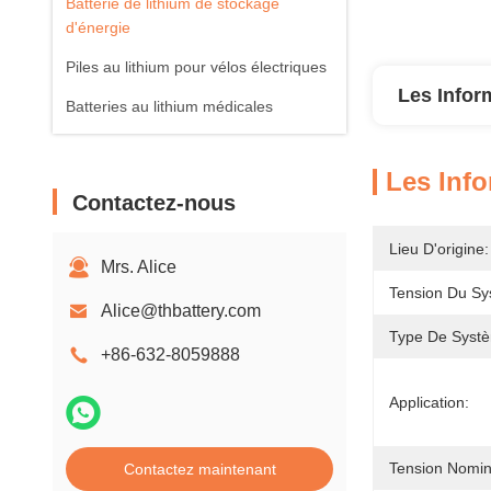
Batterie de lithium de stockage
d'énergie
Piles au lithium pour vélos électriques
Les Infor
Batteries au lithium médicales
Les Info
Contactez-nous
Lieu D'origine:
Mrs. Alice
Tension Du Sy
Alice@thbattery.com
Type De Syst
+86-632-8059888
Application:
Tension Nomin
Contactez maintenant