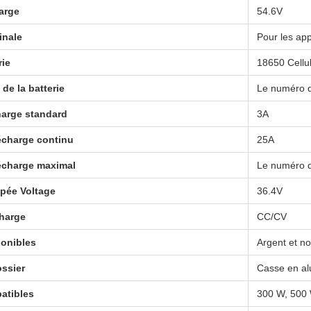
arge
54.6V
inale
Pour les app
rie
18650 Cellul
de la batterie
Le numéro d
harge standard
3A
écharge continu
25A
écharge maximal
Le numéro d
pée Voltage
36.4V
harge
CC/CV
ponibles
Argent et no
ossier
Casse en a
atibles
300 W, 500