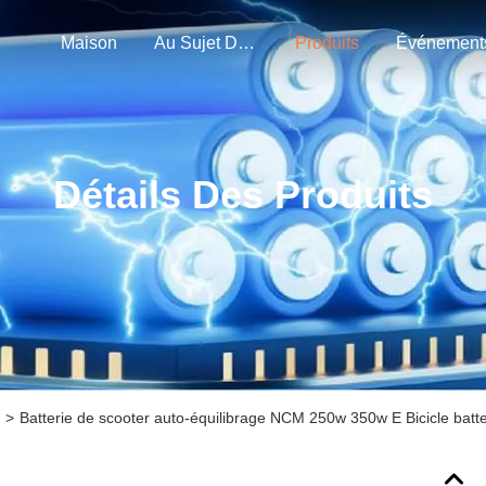
Maison
Au Sujet De Nous
Produits
Événement
Détails Des Produits
>
Batterie de scooter auto-équilibrage NCM 250w 350w E Bicicle batter