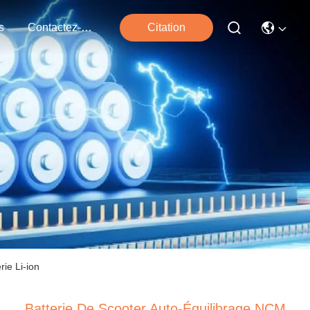
s
Contactez-Nous
Citation
ie Li-ion
Batterie De Scooter Auto-Équilibrage NCM