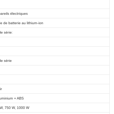
areils électriques
e de batterie au lithium-ion
e série:
e série
ir
luminium + ABS
 W, 750 W, 1000 W