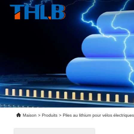
Maison
>
Produits
>
Piles au lithium pour vélos électriques