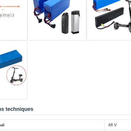
ns techniques
nal
48 V