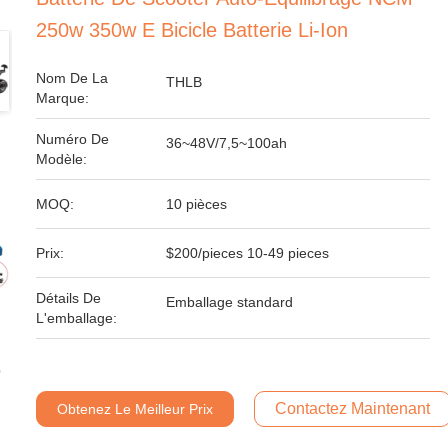
250w 350w E Bicicle Batterie Li-Ion
Nom De La
THLB
Marque:
Numéro De
36~48V/7,5~100ah
Modèle:
MOQ:
10 pièces
Prix:
$200/pieces 10-49 pieces
Détails De
Emballage standard
L'emballage:
Contactez Maintenant
Obtenez Le Meilleur Prix