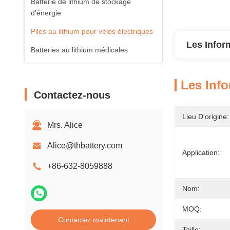
Batterie de lithium de stockage
d'énergie
Piles au lithium pour vélos électriques
Les Infor
Batteries au lithium médicales
Les Info
Contactez-nous
Lieu D'origine:
Mrs. Alice
Alice@thbattery.com
Application:
+86-632-8059888
Nom:
MOQ:
Contactez maintenant
Taille: