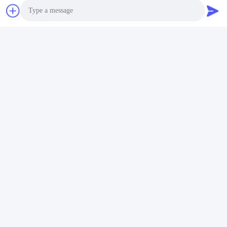
Contact rapide
Adresse
Rue Fuyuan 5ème, Parc Industriel de Batteries au Lithium,
Photo
Zone de Haute Technologie, Ville de Zaozhuang, Shandong,
Chine
Video Call
Télégramme
Audio Call
86-632-8059888
E-mail
Alice@thbattery.com
Politique en matière de protection de la vie privée
|
Plan du
site
| Bonne qualité de la Chine Batterie au lithium solaire de