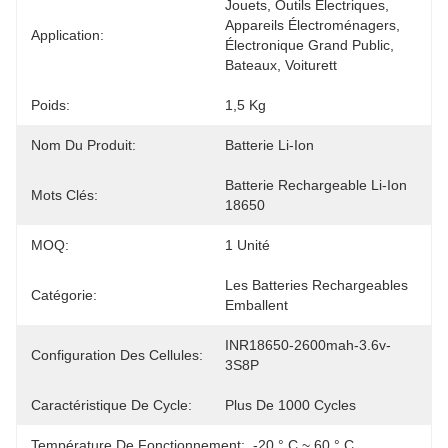
Jouets, Outils Électriques, 
Appareils Électroménagers, 
Application:
Électronique Grand Public, 
Bateaux, Voiturett
Poids:
1,5 Kg
Nom Du Produit:
Batterie Li-Ion
Batterie Rechargeable Li-Ion 
Mots Clés:
18650
MOQ:
1 Unité
Les Batteries Rechargeables 
Catégorie:
Emballent
INR18650-2600mah-3.6v-
Configuration Des Cellules:
3S8P
Caractéristique De Cycle:
Plus De 1000 Cycles
Température De Fonctionnement:
-20 ° C ~ 60 ° C