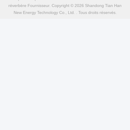
Paquet De Piles Rechargeables Li-Ion
Batterie Au Lithium En Pcm
Paquet De Batterie D'ion De Lithium
Contact rapide
Adresse
Rue Fuyuan 5ème, Parc Industriel de Batteries au Lithium,
Zone de Haute Technologie, Ville de Zaozhuang, Shandong,
Chine
Télégramme
86-632-8059888