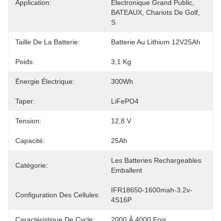
Application:
Électronique Grand Public, 
BATEAUX, Chariots De Golf, 
S
Taille De La Batterie:
Batterie Au Lithium 12V25Ah
Poids:
3,1 Kg
Énergie Électrique:
300Wh
Taper:
LiFePO4
Tension:
12,8 V
Capacité:
25Ah
Les Batteries Rechargeables 
Catégorie:
Emballent
IFR18650-1600mah-3.2v-
Configuration Des Cellules:
4S16P
Caractéristique De Cycle:
2000 À 4000 Fois