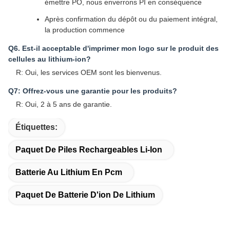
A: Je suis désolé.
Échantillons: 3 à 5 jours
Production en série: environ 2 à 3 semaines
Q3. Avez-vous une limite de MOQ pour les commandes en
vrac?
R: MOQ = 100 pièces
Q4. Comment expédiez-vous les marchandises et combien
de temps faut-il pour arriver?
A: Je suis désolé.
Échantillons et commandes d'essai en petites
quantités: expédition par courrier avec livraison de
porte à porte; normalement 6 à 10 jours
Commandes en vrac en grande quantité: transport
aérien ou maritime
Q. Comment procéder à une commande de cellule lithium-
ion?