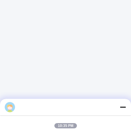
E-mail
Alice@thbattery.com
Politique en matière de protection de la vie privée
|
Plan du
site
| Bonne qualité de la Chine Batterie au lithium solaire de
réverbère Fournisseur. Copyright © 2026 Shandong Tian Han
New Energy Technology Co., Ltd. . Tous droits réservés.
alice
10:35 PM