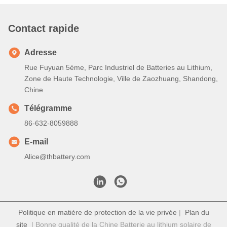
A: Je suis désolé.
Confirmez les modèles de cellules qui vous
intéressent
Nous envoyons les spécifications de cellules et le
meilleur devis pour référence
Vous confirmez le devis et d'informer la quantité ou
émettre PO, nous enverrons PI en conséquence
Après confirmation du dépôt ou du paiement intégral,
la production commence
Q6. Est-il acceptable d'imprimer mon logo sur le produit des
cellules au lithium-ion?
R: Oui, les services OEM sont les bienvenus.
Q7: Offrez-vous une garantie pour les produits?
R: Oui, 2 à 5 ans de garantie.
Étiquettes: