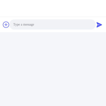
Photo
Video Call
Audio Call