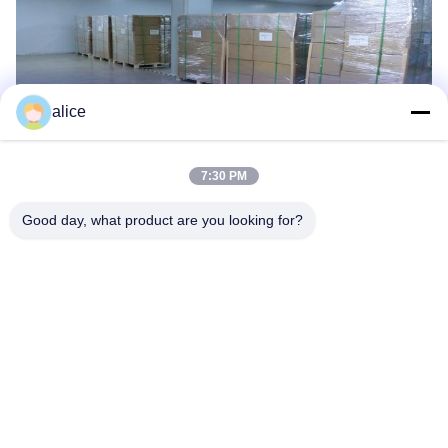
alice
7:30 PM
À propos de notre société
Good day, what product are you looking for?
Shandong TianHan New Energy Technology Co., Ltd est
spécialisée dans la R&D, la fabrication, la vente et le service de
batteries au lithium, de batteries au lithium de puissance, de
batteries et de systèmes BMS.Nos produits sont largement
utilisés dans la fabrication intelligente, les véhicules électriques à
énergie nouvelle, les batteries de démarrage, les batteries des
stations de communication, les vélos électriques, les systèmes de
stockage d'énergie solaire et éolienne et les solutions de
stockage d'énergie à usage domestique.