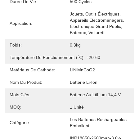
Durée De Vie:
500 Cycles
Jouets, Outils Électriques, 
Appareils Électroménagers, 
Application:
Électronique Grand Public, 
Bateaux, Voiturett
Poids:
0,3kg
Température De Fonctionnement (℃):
-20-60
Matériaux De Cathode:
LiNiMnCoO2
Nom Du Produit:
Batterie Li-Ion
Mots Clés:
Batterie Au Lithium 14,4 V
MOQ:
1 Unité
Les Batteries Rechargeables 
Catégorie:
Emballent
INR18650-2600mah-3.6v-