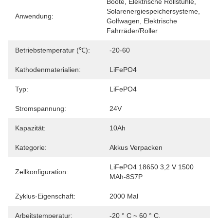
Boote, Elektrische Rollstühle, 
Solarenergiespeichersysteme, 
Anwendung:
Golfwagen, Elektrische 
Fahrräder/Roller
Betriebstemperatur (℃):
-20-60
Kathodenmaterialien:
LiFePO4
Typ:
LiFePO4
Stromspannung:
24V
Kapazität:
10Ah
Kategorie:
Akkus Verpacken
LiFePO4 18650 3,2 V 1500 
Zellkonfiguration:
MAh-8S7P
Zyklus-Eigenschaft:
2000 Mal
Arbeitstemperatur:
-20 ° C ~ 60 ° C.