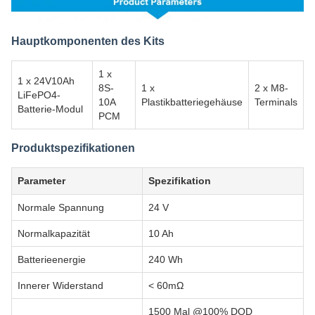
Hauptkomponenten des Kits
1 x
1 x 24V10Ah
8S-
1 x
2 x M8-
LiFePO4-
10A
Plastikbatteriegehäuse
Terminals
Batterie-Modul
PCM
Produktspezifikationen
Parameter
Spezifikation
Normale Spannung
24 V
Normalkapazität
10 Ah
Batterieenergie
240 Wh
Innerer Widerstand
< 60mΩ
1500 Mal @100% DOD