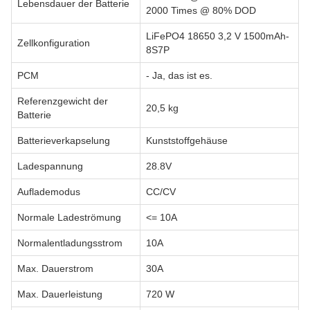
Lebensdauer der Batterie
2000 Times @ 80% DOD
LiFePO4 18650 3,2 V 1500mAh-
Zellkonfiguration
8S7P
PCM
- Ja, das ist es.
Referenzgewicht der
20,5 kg
Batterie
Batterieverkapselung
Kunststoffgehäuse
Ladespannung
28.8V
Auflademodus
CC/CV
Normale Ladeströmung
<= 10A
Normalentladungsstrom
10A
Max. Dauerstrom
30A
Max. Dauerleistung
720 W