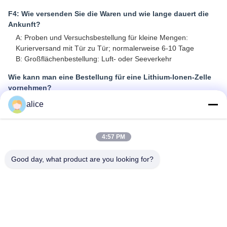
F4: Wie versenden Sie die Waren und wie lange dauert die
Ankunft?
A: Proben und Versuchsbestellung für kleine Mengen:
Kurierversand mit Tür zu Tür; normalerweise 6-10 Tage
B: Großflächenbestellung: Luft- oder Seeverkehr
Wie kann man eine Bestellung für eine Lithium-Ionen-Zelle
vornehmen?
A: Bitte bestätigen Sie die Zellmodelle, die Sie interessieren.
alice
B: Wir schicken Ihnen die Spezifikationen der Zelle und das
beste Angebot zur Referenz
C: Sie bestätigen das Angebot und teilen die Menge oder
4:57 PM
Ausgabe PO mit, wir senden PI entsprechend
D: Nach Bestätigung der Anzahlung oder der vollständigen
Good day, what product are you looking for?
Zahlung wurde mit der Produktion begonnen
F6: Ist es in Ordnung, mein Logo auf Lithium-Ionen-
Zellprodukte zu drucken?
A: Ja. OEM ist willkommen
F7: Bieten Sie Garantie für die Produkte?