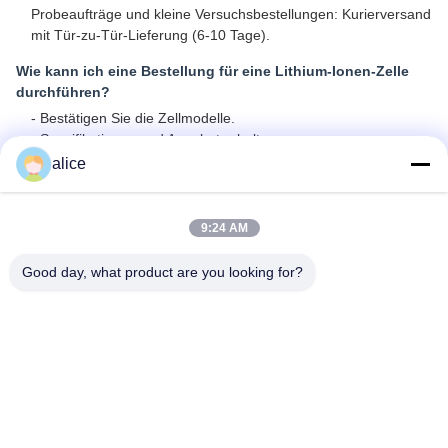
Probeaufträge und kleine Versuchsbestellungen: Kurierversand
mit Tür-zu-Tür-Lieferung (6-10 Tage).
Wie kann ich eine Bestellung für eine Lithium-Ionen-Zelle
durchführen?
- Bestätigen Sie die Zellmodelle.
- Spezifikationen und Angebot erhalten
- Bestellmenge bestätigen und PO ausstellen
alice
- Die Produktion beginnt mit der Bestätigung der Einzahlung
oder der vollständigen Zahlung
9:24 AM
Darf ich mein Logo auf Lithium-Ionen-Zellprodukte
drucken?
Good day, what product are you looking for?
Ja, OEM (Original Equipment Manufacturer) Dienstleistungen
sind willkommen.
Bieten Sie Garantie für die Produkte?
Ja, wir bieten 3-5 Jahre Garantie auf unsere Produkte.
Umbauten:
Elektrische Motorrad-Batterie