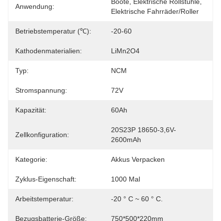
Boote, Elektrische Rollstühle, 
Anwendung:
Elektrische Fahrräder/Roller
Betriebstemperatur (℃):
-20-60
Kathodenmaterialien:
LiMn2O4
Typ:
NCM
Stromspannung:
72V
Kapazität:
60Ah
20S23P 18650-3,6V-
Zellkonfiguration:
2600mAh
Kategorie:
Akkus Verpacken
Zyklus-Eigenschaft:
1000 Mal
Arbeitstemperatur:
-20 ° C ~ 60 ° C.
Bezugsbatterie-Größe:
750*500*220mm