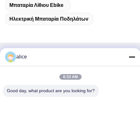
Μπαταρία Λίθιου Ebike
Ηλεκτρική Μπαταρία Ποδηλάτων
alice
Γρήγορη επαφή
Διεύθυνση
6:33 AM
Οδός Fuyuan 5th, βιομηχανικό πάρκο μπαταριών λιθίου,
ζώνη υψηλής τεχνολογίας, πόλη Zaozhuang, Shandong,
Good day, what product are you looking for?
Κίνα
τηλ
86-632-8059888
E-mail
Alice@thbattery.com