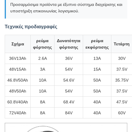
Προσαρμόσιμα προϊόντα με έξυπνο σύστημα διαχείρισης και
υποστήριξη επικοινωνίας λογισμικού.
Τεχνικές προδιαγραφές
ρεύμα
Δυνατότητα
ρεύμα
Σχήμα
Τετάρτη
φόρτισης
φόρτισης
εκφόρτισης
36V13Ah
2.6Α
36V
13Α
30V
48V15Ah
3Α
54V
15Α
37.5V
46.8V50Ah
10Α
54.6V
50Α
35.75V
48V50Ah
10Α
54V
50Α
37.5V
60.8V40Ah
8Α
68.4V
40Α
47.5V
72V40Ah
8Α
84V
40Α
60V