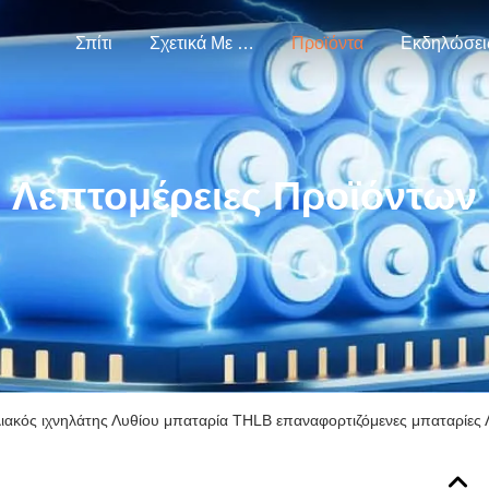
Σπίτι
Σχετικά Με Εμάς
Προϊόντα
Εκδηλώσει
Λεπτομέρειες Προϊόντων
ιακός ιχνηλάτης Λυθίου μπαταρία THLB επαναφορτιζόμενες μπαταρίες 