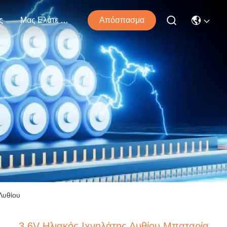
ς
Μας Ελάτε Σε Επαφή Με
Απόσπασμα
Λυθίου
3.6V Ηλιακός Ιχνηλάτης Λυθίου Μπαταρία