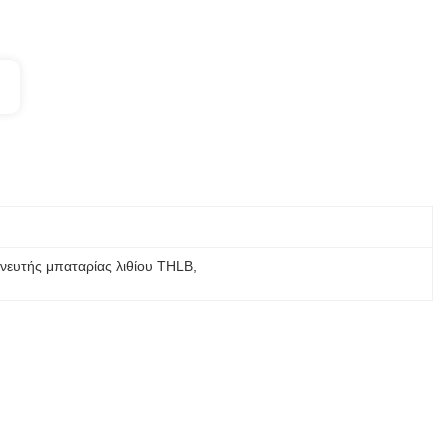
χνευτής μπαταρίας λιθίου THLB
, 