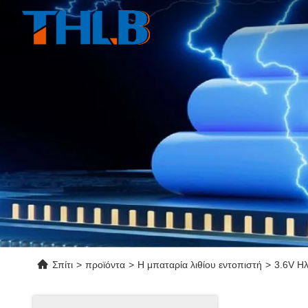
Σπίτι
>
προϊόντα
>
Η μπαταρία λιθίου εντοπιστή
>
3.6V Ηλ