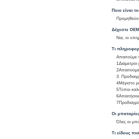
Ποιο είναι τ
Προμηθεύου
Δέχεστε OE
Ναι, οι υπ
Τι πληροφορ
Απαιτούμε 
1Διάμετροι
2Απαιτούμε
3. Προδιαγ
4Μέγιστο ρ
5Τύποι καλ
6Απαιτήσεις
7Προδιαγρ
Οι μπαταρίε
Όλες οι μπα
Τι είδους πι