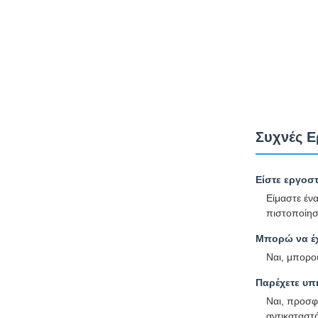
Συχνές Ε
Είστε εργοστ
Είμαστε έν
πιστοποίησ
Μπορώ να έχ
Ναι, μπορο
Παρέχετε υπ
Ναι, προσφ
αντικαταστά