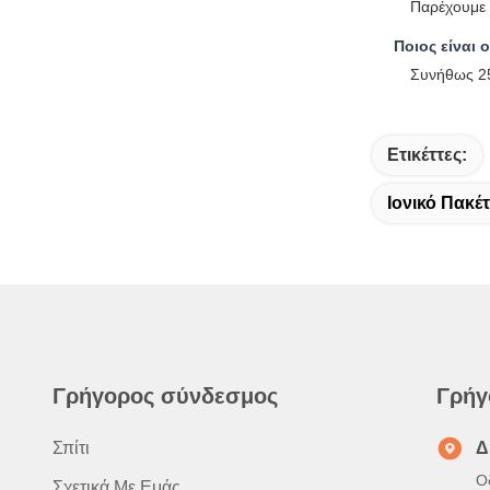
Παρέχουμε 
Ποιος είναι 
Συνήθως 25
Ετικέττες:
Ιονικό Πακέ
Γρήγορος σύνδεσμος
Γρήγ
Σπίτι
Δ
Ο
Σχετικά Με Εμάς