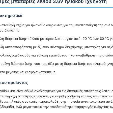
μες μπαταρίες λιθίου 3.6V ηλιακού ιχνηλάτη
ακτηριστικά
-σταθερή ισχύς για ηλιακούς ανιχνευτές για τη μεγιστοποίηση της συλλ
ου διακοπής
λη διάρκεια ζωής κύκλου με εύρος λειτουργίας από -20 °C έως 60 °C γ
λή αυτοαποφόρτιση με έξυπνο σύστημα διαχείρισης μπαταρίας για αξ
υλικός σχεδιασμός για εύκολη εγκατάσταση και αναβάθμιση της απόδ
ρυμένη διάρκεια ζωής που ταιριάζει με τη διάρκεια ζωής του ηλιακού ιχ
ετο μέγεθος και ελαφριά κατασκευή
του προϊόντος
λιθίου μας είναι ειδικά σχεδιασμένες για τις δυναμικές απαιτήσεις λε
ι παροχή σταθερής ενέργειας για ακριβή ρύθμιση γωνίας του ηλιακού π
άξονες ηλιακές συσκευές παρακολούθησης.η οποία ανταποκρίνεται απόλ
εβδομάδα, ενώ μεγιστοποιεί την αποδοτικότητα παραγωγής ενέργειας