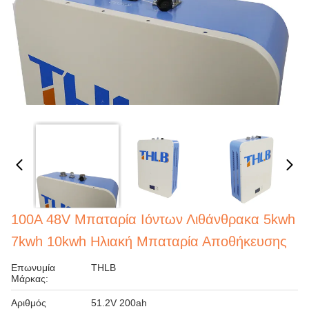
100A 48V Μπαταρία Ιόντων Λιθάνθρακα 5kwh
7kwh 10kwh Ηλιακή Μπαταρία Αποθήκευσης
Επωνυμία
THLB
Μάρκας:
Αριθμός
51.2V 200ah