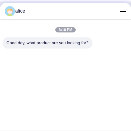
alice
Γρήγορη επαφή
Διεύθυνση
8:18 PM
Οδός Fuyuan 5th, βιομηχανικό πάρκο μπαταριών λιθίου,
Good day, what product are you looking for?
ζώνη υψηλής τεχνολογίας, πόλη Zaozhuang, Shandong,
Κίνα
τηλ
86-632-8059888
E-mail
Alice@thbattery.com
Πολιτική μυστικότητας
|
Sitemap
| Καλή ποιότητα της Κίνας
Ηλιακή μπαταρία λίθιου φωτεινών σηματοδοτών Προμηθευτής.