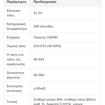
Παράμετρος
Προδιαγραφές
Κανονική
51.2V
τάση
Κατηγοριακή
200 αλυσίδες.
δυναμικότητα
Ενέργεια
Περίπου 10KWh
Τεχνική τάση
51V-53V (40-60%)
Η τάση στο
τέλος της
40-44V
εκφόρτωσης
Δυνατότητα
56-58V
φόρτισης
Εσωτερική
≤ 60mΩ
αντίσταση
Σταθερό ρεύμα 40A, σταθερή τάση (βλέπε
Τυπική
αριθ. 5), διακοπή 0,02CA, χρόνος