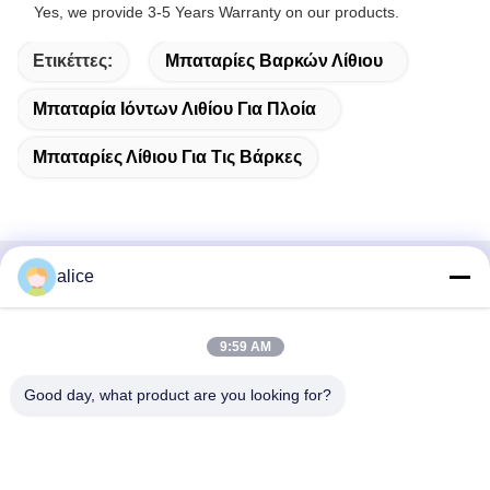
Yes, we provide 3-5 Years Warranty on our products.
Ετικέττες:
Μπαταρίες Βαρκών Λίθιου
Μπαταρία Ιόντων Λιθίου Για Πλοία
Μπαταρίες Λίθιου Για Τις Βάρκες
alice
Γρήγορη επαφή
Διεύθυνση
9:59 AM
Οδός Fuyuan 5th, βιομηχανικό πάρκο μπαταριών λιθίου,
Good day, what product are you looking for?
ζώνη υψηλής τεχνολογίας, πόλη Zaozhuang, Shandong,
Κίνα
τηλ