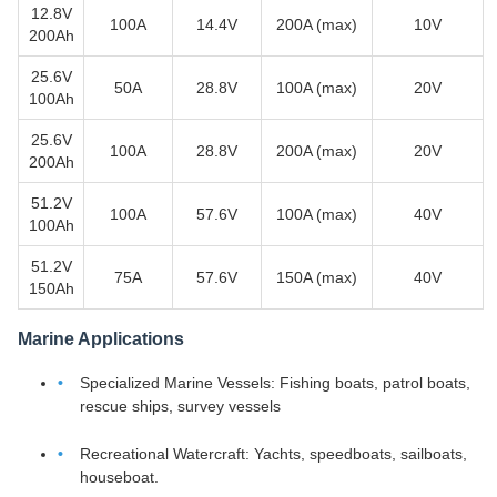
12.8V
100A
14.4V
200A (max)
10V
200Ah
25.6V
50A
28.8V
100A (max)
20V
100Ah
25.6V
100A
28.8V
200A (max)
20V
200Ah
51.2V
100A
57.6V
100A (max)
40V
100Ah
51.2V
75A
57.6V
150A (max)
40V
150Ah
Marine Applications
Specialized Marine Vessels: Fishing boats, patrol boats,
rescue ships, survey vessels
Recreational Watercraft: Yachts, speedboats, sailboats,
houseboat.