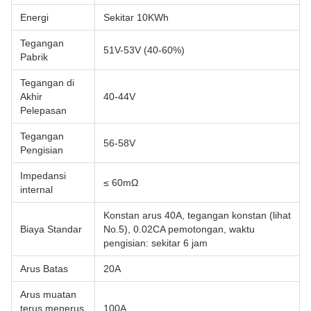
Energi
Sekitar 10KWh
Tegangan
51V-53V (40-60%)
Pabrik
Tegangan di
Akhir
40-44V
Pelepasan
Tegangan
56-58V
Pengisian
Impedansi
≤ 60mΩ
internal
Konstan arus 40A, tegangan konstan (lihat
Biaya Standar
No.5), 0.02CA pemotongan, waktu
pengisian: sekitar 6 jam
Arus Batas
20A
Arus muatan
terus menerus
100A