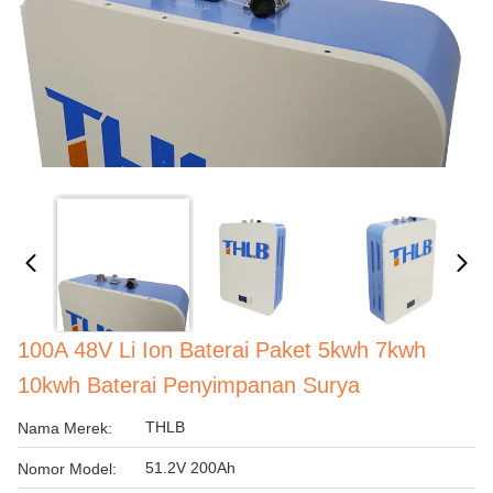
100A 48V Li Ion Baterai Paket 5kwh 7kwh
10kwh Baterai Penyimpanan Surya
THLB
Nama Merek:
51.2V 200Ah
Nomor Model: