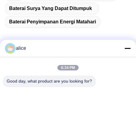
Baterai Surya Yang Dapat Ditumpuk
Baterai Penyimpanan Energi Matahari
alice
Kontak Cepat
6:34 PM
Alamat
Good day, what product are you looking for?
Jalan Fuyuan ke-5, Taman Industri Baterai Lithium, Zona
Teknologi Tinggi, Kota Zaozhuang, Shandong, Tiongkok
tel
86-632-8059888
E-mail
Alice@thbattery.com