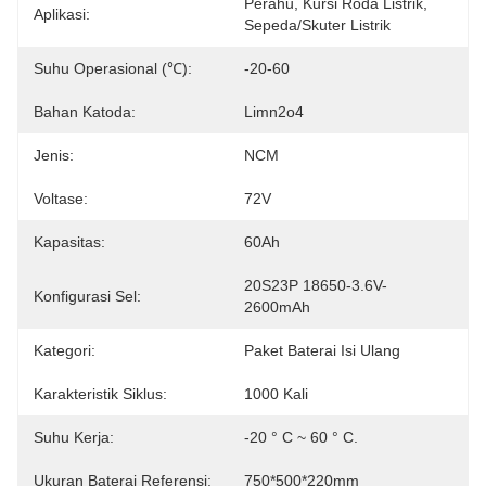
Perahu, Kursi Roda Listrik, 
Aplikasi:
Sepeda/Skuter Listrik
Suhu Operasional (℃):
-20-60
Bahan Katoda:
Limn2o4
Jenis:
NCM
Voltase:
72V
Kapasitas:
60Ah
20S23P 18650-3.6V-
Konfigurasi Sel:
2600mAh
Kategori:
Paket Baterai Isi Ulang
Karakteristik Siklus:
1000 Kali
Suhu Kerja:
-20 ° C ~ 60 ° C.
Ukuran Baterai Referensi:
750*500*220mm