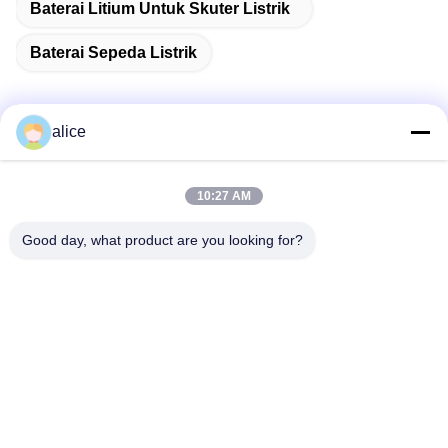
Baterai Litium Untuk Skuter Listrik
Baterai Sepeda Listrik
alice
Kontak Cepat
10:27 AM
Alamat
Good day, what product are you looking for?
Jalan Fuyuan ke-5, Taman Industri Baterai Lithium, Zona
Teknologi Tinggi, Kota Zaozhuang, Shandong, Tiongkok
tel
86-632-8059888
E-mail
Alice@thbattery.com