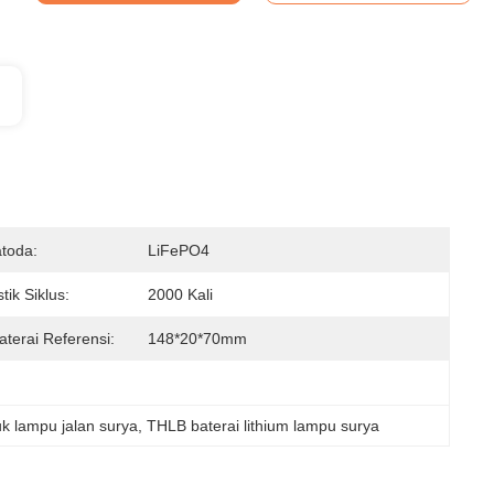
toda:
LiFePO4
tik Siklus:
2000 Kali
terai Referensi:
148*20*70mm
uk lampu jalan surya
, 
THLB baterai lithium lampu surya