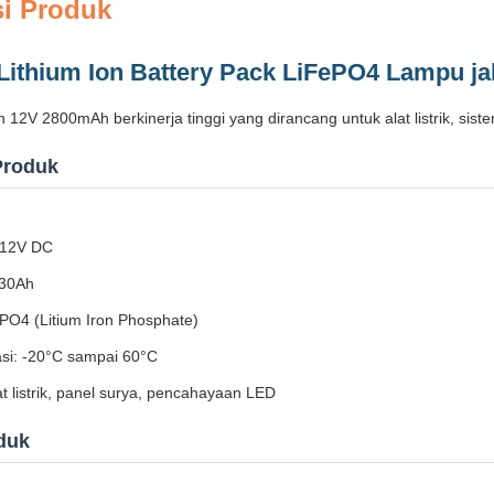
si Produk
Lithium Ion Battery Pack LiFePO4 Lampu jal
on 12V 2800mAh berkinerja tinggi yang dirancang untuk alat listrik, si
Produk
 12V DC
 30Ah
ePO4 (Litium Iron Phosphate)
si: -20°C sampai 60°C
lat listrik, panel surya, pencahayaan LED
duk