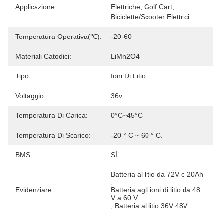
Applicazione:
Elettriche, Golf Cart, 
Biciclette/scooter Elettrici
Temperatura Operativa(℃):
-20-60
Materiali Catodici:
LiMn2O4
Tipo:
Ioni Di Litio
Voltaggio:
36v
Temperatura Di Carica:
0°C~45°C
Temperatura Di Scarico:
-20 ° C ~ 60 ° C.
BMS:
SÌ
Batteria al litio da 72V e 20Ah
, 
Evidenziare:
Batteria agli ioni di litio da 48 
V a 60 V
, 
Batteria al litio 36V 48V