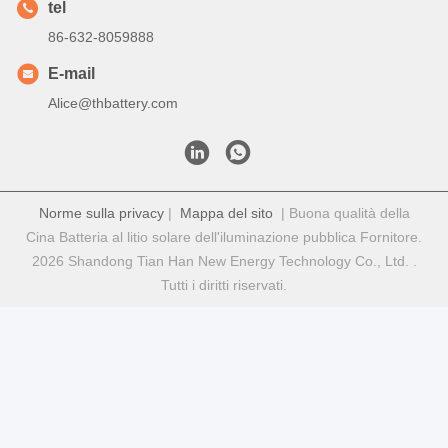
Contatto rapido
Indirizzo
Via Fuyuan 5, Parco Industriale delle Batterie al Litio, Zona
High-tech, Città di Zaozhuang, Shandong, Cina
tel
86-632-8059888
E-mail
Alice@thbattery.com
Norme sulla privacy
|
Mappa del sito
| Buona qualità della
Cina Batteria al litio solare dell'iluminazione pubblica Fornitore.