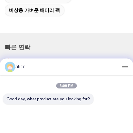
비상용 가벼운 배터리 팩
빠른 연락
주소
alice
푸위안 5번 도로, 리?? 배터리 산업단지, 하이테크 구역, 사오
즈후안 시, 산둥, 중국
8:09 PM
전화
86-632-8059888
Good day, what product are you looking for?
이메일
Alice@thbattery.com