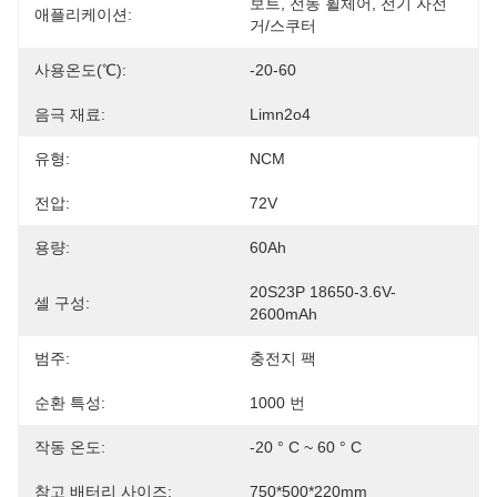
보트, 전동 휠체어, 전기 자전
애플리케이션:
거/스쿠터
사용온도(℃):
-20-60
음극 재료:
Limn2o4
유형:
NCM
전압:
72V
용량:
60Ah
20S23P 18650-3.6V-
셀 구성:
2600mAh
범주:
충전지 팩
순환 특성:
1000 번
작동 온도:
-20 ° C ~ 60 ° C
참고 배터리 사이즈:
750*500*220mm