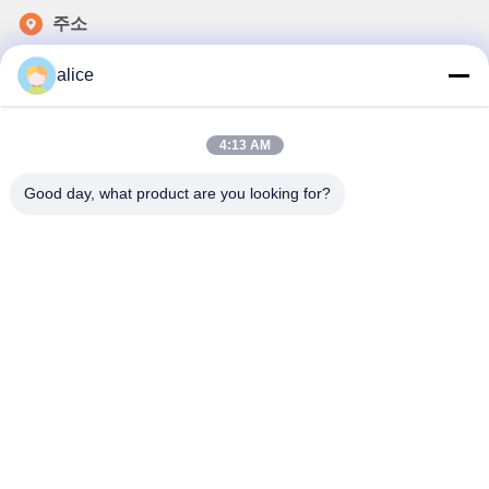
주소
푸위안 5번 도로, 리?? 배터리 산업단지, 하이테크 구역, 사오
alice
즈후안 시, 산둥, 중국
전화
4:13 AM
86-632-8059888
이메일
Good day, what product are you looking for?
Alice@thbattery.com
개인 정보 정책
|
사이트맵
| 중국 좋은 품질 태양 가로등 리튬 배
터리 공급업체. 저작권 © 2026 Shandong Tian Han New Energy
Technology Co., Ltd. . 판권 소유.