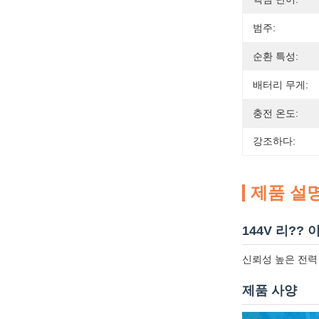
범주:
순환 특성:
배터리 무게:
충전 온도:
강조하다:
제품 설
144V 리??
신뢰성 높은 전력 
제품 사양