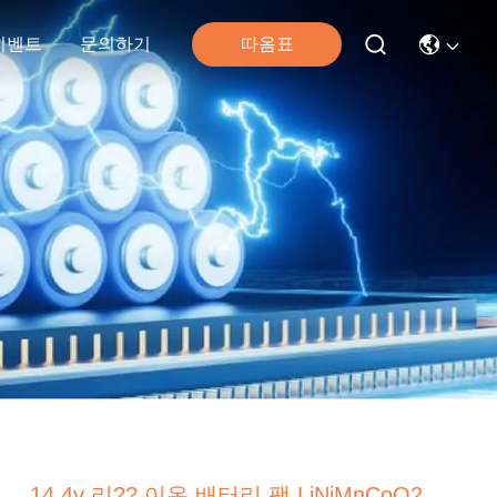
따옴표
이벤트
문의하기
14.4v 리?? 이온 배터리 팩 LiNiMnCoO2