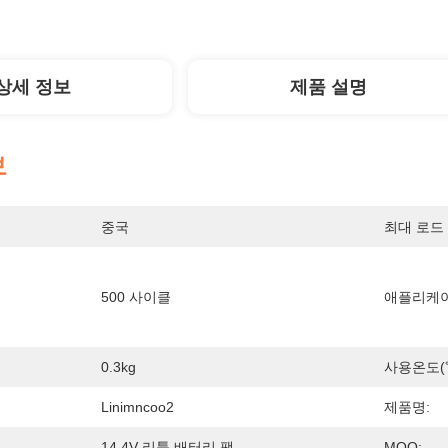
상세 정보
제품 설명
보
중국
최대 로드 
500 사이클
애플리케이
0.3kg
사용온도(℃
Linimncoo2
제품명:
14.4V 리튬 배터리 팩
MOQ: