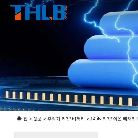
집
>
상품
>
추적기 리?? 배터리
>
14.4v 리?? 이온 배터리