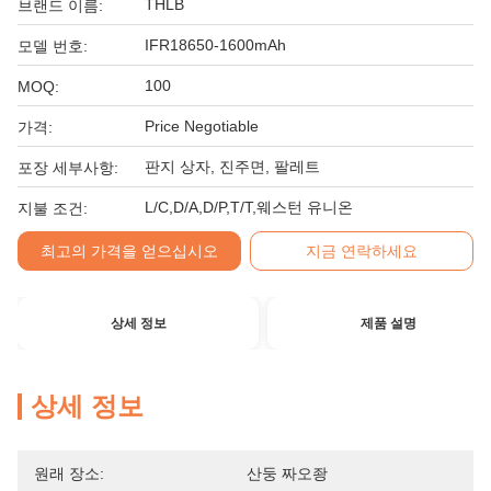
THLB
브랜드 이름:
IFR18650-1600mAh
모델 번호:
100
MOQ:
Price Negotiable
가격:
판지 상자, 진주면, 팔레트
포장 세부사항:
L/C,D/A,D/P,T/T,웨스턴 유니온
지불 조건:
최고의 가격을 얻으십시오
지금 연락하세요
상세 정보
제품 설명
상세 정보
원래 장소:
산둥 짜오좡