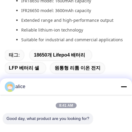
IFR18650 model: 1600mAh capacity
IFR26650 model: 3600mAh capacity
Extended range and high-performance output
Reliable lithium-ion technology
Suitable for industrial and commercial applications
태그:
18650개 Lifepo4 배터리
LFP 베터리 셀
원통형 리튬 이온 전지
alice
빠른 연락
8:41 AM
Good day, what product are you looking for?
주소
푸위안 5번 도로, 리?? 배터리 산업단지, 하이테크 구역, 사오