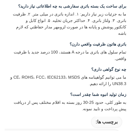
برای ساخت یک بسته باتری سفارشی به چه اطلاعاتی نیاز دارید؟
ما به جزئیات زیر نیاز داریم: ۱. اندازه باتری در میلی متر. ۲. ظرفیت
باتری. ۳. ولتاژ باتری. ۴. حداکثر جریان تخلیه. ۵. انواع کابل و
کانکتور.پوشش و پایانه ها در صورت لزومهر مدار حفاظتي که لازم
باشه
باتري هاتون ظرفیت واقعي دارن؟
تمام سلول های باتری ما درجه A هستند، 100 درصد جدید با ظرفیت
واقعی.
چه نوع گواهی داری؟
ما می توانیم گواهینامه های CE، ROHS، FCC، IEC62133، MSDS و
UN38.3 را ارائه دهیم.
زمان تولید انبوه شما چقدر است؟
به طور کلی، حدود 25-30 روز بسته به اقلام مختلف پس از دریافت
پیش پرداخت و تایید نمونه.
برچسب ها: