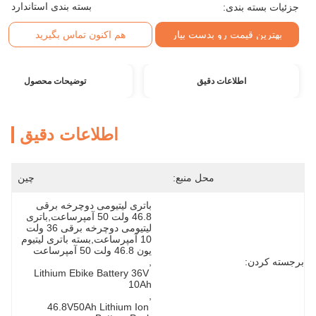
بسته بندی استاندارد
جزئیات بسته بندی:
بهترین قیمت رو بدست بیار
هم اکنون تماس بگیرید
اطلاعات دقیق
توضیحات محصول
اطلاعات دقیق
محل منبع:
چین
باتری لیتیومی دوچرخه برقی 
46.8 ولت 50 آمپرساعت,باتری 
لیتیومی دوچرخه برقی 36 ولت 
10 آمپرساعت,بسته باتری لیتیوم 
یون 46.8 ولت 50 آمپرساعت
برجسته کردن:
, 
Lithium Ebike Battery 36V 
10Ah
, 
46.8V50Ah Lithium Ion 