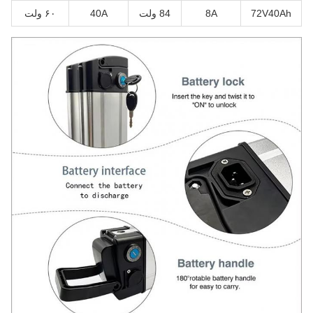
72V40Ah
8A
84 ولت
40A
۶۰ ولت