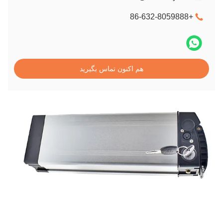
+86-632-8059888
هم اکنون تماس بگیرید