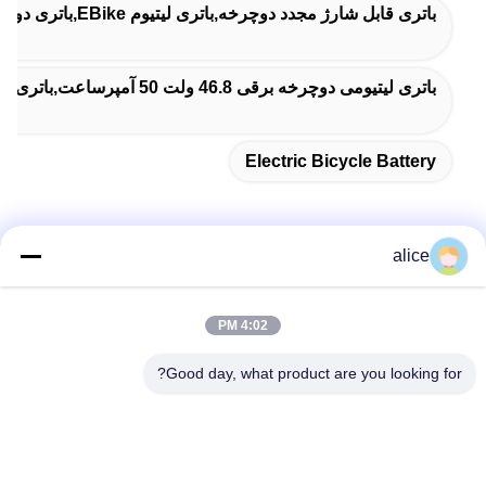
باتری قابل شارژ مجدد دوچرخه,باتری لیتیوم EBike,باتری دوچرخه برقی
باتری لیتیومی دوچرخه برقی 46.8 ولت 50 آمپرساعت,باتری لیتیومی دوچرخه برقی 36 ولت 10 آمپرساعت,بسته باتری لیتیوم یون 46.8 ولت 50 آمپرساعت
Electric Bicycle Battery
alice
تماس سریع
4:02 PM
آدرس
Good day, what product are you looking for?
جاده پنجم فویوان، پارک صنعتی باتری لیتیوم، منطقه تکنولوژی بالا،
شهر زاوژوانگ، شان دونگ، چین
تلفن
86-632-8059888