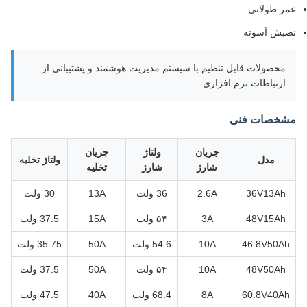
عمر طولانی
نصبش آسونه
محصولات قابل تنظیم با سیستم مدیریت هوشمند و پشتیبانی از
ارتباطات نرم افزاری.
مشخصات فنی
جریان
ولتاژ
جریان
مدل
ولتاژ تخلیه
شارژ
شارژ
تخلیه
36V13Ah
2.6A
36 ولت
13A
30 ولت
48V15Ah
3A
۵۴ ولت
15A
37.5 ولت
46.8V50Ah
10A
54.6 ولت
50A
35.75 ولت
48V50Ah
10A
۵۴ ولت
50A
37.5 ولت
60.8V40Ah
8A
68.4 ولت
40A
47.5 ولت