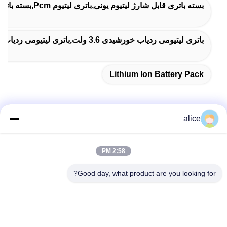
بسته باتری قابل شارژ لیتیوم یونی,باتری لیتیوم Pcm,بسته باتری لیتیوم یون
باتری لیتیومی ردیاب خورشیدی 3.6 ولت,باتری لیتیومی ردیاب خورشیدی THLB,باتری‌های لیتیومی قابل شارژ THLB
Lithium Ion Battery Pack
alice
تماس سریع
2:58 PM
آدرس
Good day, what product are you looking for?
جاده پنجم فویوان، پارک صنعتی باتری لیتیوم، منطقه تکنولوژی بالا،
شهر زاوژوانگ، شان دونگ، چین
تلفن
86-632-8059888