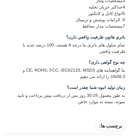
3مشخصات ولتاژ
4حداکثر جریان تخلیه
5انواع کابل و کانکتور
6. الزامات پوشش و ترمینال
7مشخصات مدار محافظ
باتري هاتون ظرفیت واقعي دارن؟
تمام سلول های باتری ما درجه A هستند، 100 درصد جدید با
ظرفیت واقعی.
چه نوع گواهی داری؟
ما گواهینامه های CE، ROHS، FCC، IEC62133، MSDS و
UN38.3 را ارائه می دهیم.
زمان تولید انبوه شما چقدر است؟
به طور معمول 25-30 روز پس از دریافت پیش پرداخت و تایید
نمونه، بسته به موارد خاص.
برچسب ها: