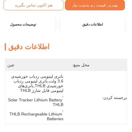
بهترین قیمت رو بدست بیار
هم اکنون تماس بگیرید
اطلاعات دقیق
توضیحات محصول
اطلاعات دقیق
محل منبع:
چین
باتری لیتیومی ردیاب خورشیدی 
3.6 ولت,باتری لیتیومی ردیاب 
خورشیدی THLB,باتری‌های 
لیتیومی قابل شارژ THLB
, 
برجسته کردن:
Solar Tracker Lithium Battery 
THLB
, 
THLB Rechargeable Lithium 
Batteries