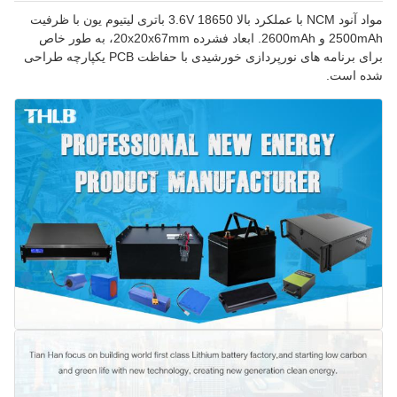
مواد آنود NCM با عملکرد بالا 3.6V 18650 باتری لیتیوم یون با ظرفیت
2500mAh و 2600mAh. ابعاد فشرده 20x20x67mm، به طور خاص
برای برنامه های نورپردازی خورشیدی با حفاظت PCB یکپارچه طراحی
شده است.