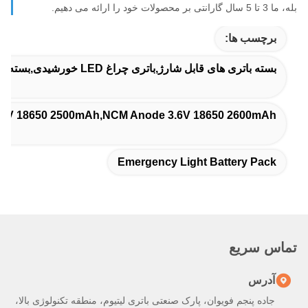
بله، ما 3 تا 5 سال گارانتی بر محصولات خود را ارائه می دهیم.
برچسب ها:
بسته باتری های قابل شارژ,باتری چراغ LED خورشیدی,بسته باتری چراغ اضطراری
NCM Anode 3.6V 18650 2500mAh,NCM Anode 3.6V 18650 2600mAh,باتری نو
Emergency Light Battery Pack
تماس سریع
آدرس
جاده پنجم فویوان، پارک صنعتی باتری لیتیوم، منطقه تکنولوژی بالا،