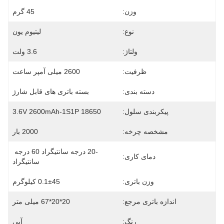
وزن:
45 گرم
نوع:
لیتیوم یون
ولتاژ:
3.6 ولت
ظرفیت:
2600 میلی آمپر ساعت
دسته بندی:
بسته باتری های قابل شارژ
پیکربندی سلول:
18650 3.6V 2600mAh-1S1P
مشخصه چرخه:
2000 بار
-20 درجه سانتیگراد 60 درجه 
دمای کاری:
سانتیگراد
وزن باتری:
0.1±45 کیلوگرم
اندازه باتری مرجع:
20*20*67 میلی متر
رنگ:
آبی