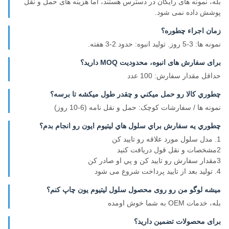
بله، نمونه های رایگان در دسترس هستند، اما هزینه های حمل و نقل
پوشش داده نمی شود.
زمان اجراء چطوره؟
نمونه ها: 3-5 روز. تولید انبوه: حدود 2-3 هفته.
برای سفارش های انبوه، محدودیت MOQ دارید؟
حداقل مقدار سفارش: 100 عدد
چطوري کالا رو حمل ميکني و چقدر طول ميکشه تا برسه؟
نمونه ها / سفارشات کوچک: حمل و نقل نامه (6-10 روز)
چطوري يه سفارش براي سلول هاي ليتيوم ايون رو انجام بدم؟
1. مدل سلول مورد علاقه رو تاييد کن
2مشخصات و نقل قول دریافت کنید
3مقدار سفارش رو تاييد کن و پي او صادر کن
4. تولید بعد از تایید پرداخت شروع می شود
میشه لوگو من رو روی محصول سلول لیتیوم یون چاپ کنم؟
بله، خدمات OEM به شما خوش اومده
برای محصولات تضمین دارید؟