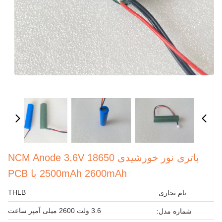
باتری نور خورشیدی NCM Anode 3.6V 18650
2500mAh 2600mAh با PCB
THLB
نام تجاری:
3.6 ولت 2600 میلی آمپر ساعت
شماره مدل: