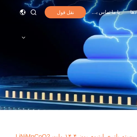
دها
با ما تماس بگیرید
نقل قول
بسته باتری لیتیوم یون ۱۴.۴ ولت LiNiMnCoO2