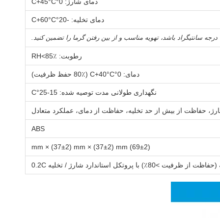
دمای شارژ: 0°C+45°C
دمای تخلیه: -20°C+60°C
رطوبت: RH<85٪
دمای: 0°C+40°C (80٪ حفظ ظرفیت)
نگهداری طولانی مدت توصیه شده: 15-25°C
ژ، حفاظت از بیش از حد تخلیه، حفاظت از دمای، عملکرد متعادل
ABS
(69±2) mm × (37±2) mm × (37±2) mm