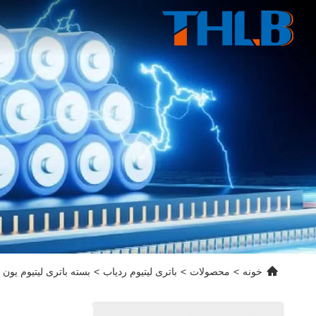
خونه
>
محصولات
>
باتری لیتیوم ردیاب
>
بسته باتری لیتیوم یون ۱۴.۴ ولت LiNiMnCoO2 باتری لیتیومی سفارشی ۵۰۰ چرخه