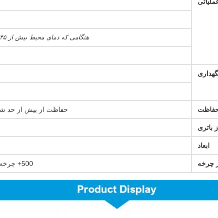
ملیاتی
هنگامی که دمای محیط بیش از ۴۵ درجه سانتیگراد باشد، تهویه مناسب و از بین رفتن گرما را تضمین کنید.
هداری
حفاظت
حفاظت از بیش از حد شار
ز باتری
ابعاد
 چرخه
500+ چرخه (حفاظت از ظرفیت >80٪) با پروتکل استاندارد شارژ / تخلیه 0.2C