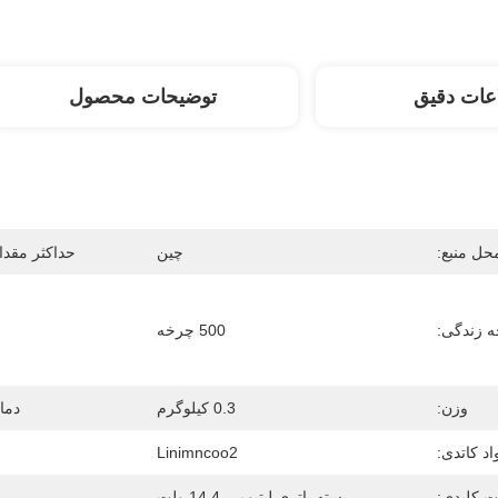
عات دقیق
توضیحات محصول
حل منبع:
چین
حداکثر مقدار
 زندگی:
500 چرخه
وزن:
0.3 کیلوگرم
دما
اد کاتدی:
Linimncoo2
ت کلیدی:
بسته باتری لیتیومی 14.4 ولت