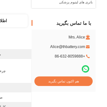
باتری های لیتیوم پزشکی
اطلا
با ما تماس بگیرید
Mrs. Alice
Alice@thbattery.com
م
+86-632-8059888
چرخه
هم اکنون تماس بگیرید
مو
کلما