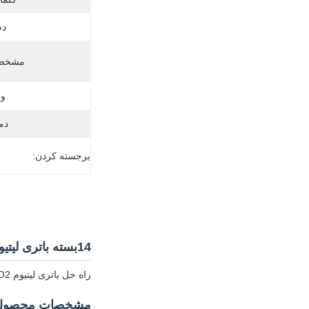
دس
مشخصه
وز
دم
برجسته کردن:
14بسته باتری لیتیوم یون ۴ ولت
راه حل باتری لیتیوم LiNiMnCoO2 سفارشی با 500+ چرخه برای عملکرد انرژی قابل اعتماد
مشخصات محصول