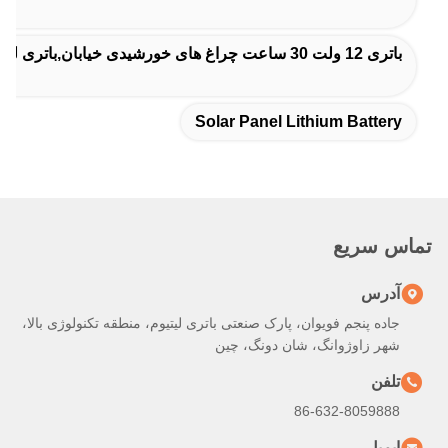
باتری 12 ولت 30 ساعت چراغ های خورشیدی خیابان,باتری لیتیوم برای چراغ های خیابان خورشیدی,باتری لیتیوم خورشیدی THLB
Solar Panel Lithium Battery
تماس سریع
آدرس
جاده پنجم فویوان، پارک صنعتی باتری لیتیوم، منطقه تکنولوژی بالا،
شهر زاوژوانگ، شان دونگ، چین
تلفن
86-632-8059888
ایمیل