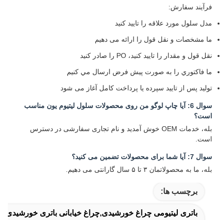
فرآیند سفارش:
مدل سلول مورد علاقه را تایید کنید
ما مشخصات و نقل قول را ارائه می دهیم
نقل قول و مقدار را تایید کنید، PO را صادر کنید
ما فاکتوري را به صورت پيش فرض ارسال مي کنيم
تولید پس از تایید سپرده یا پرداخت کامل آغاز می شود
سوال 6: آیا چاپ لوگو من روی محصولات سلول لیتیوم یون مناسب
است؟
بله، خدمات OEM خوش آمدید و نام تجاری سفارشی در دسترس
است.
سوال 7: آیا شما برای محصولات تضمین می کنید؟
بله، ما به محصولاتمان ۳ تا ۵ سال گارانتی می دهیم.
برچسب ها:
باتری لیتیومی چراغ خورشیدی,چراغ خیابانی باتری خورشیدی,با