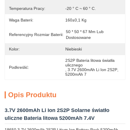
Temperatura Pracy:
-20 ° C ~ 60 ° C.
Waga Baterii:
160±0,1 Kg
50 * 50 * 67 Mm Lub 
Referencyjny Rozmiar Baterii:
Dostosowane
Kolor:
Niebieski
2S2P Bateria litowa światła 
ulicznego
Podkreślić:
, 
3.7V 2600mAh Li Ion 2S2P
, 
5200mAh 7
Opis Produktu
3.7V 2600mAh Li Ion 2S2P Solarne światło
uliczne Bateria litowa 5200mAh 7.4V
18650 3.7V 2600mAh 2S2P Litium Ion Battery Pack 5200mAh