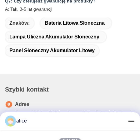
Q7: Czy oferujesz gwarancję na produkty?
A: Tak, 3-5 lat gwarancji
Znaków:
Bateria Litowa Słoneczna
Lampa Uliczna Akumulator Słoneczny
Panel Słoneczny Akumulator Litowy
Szybki kontakt
Adres
Fuyuan 5th Road, Lithium Battery Industrial Park, High-tech
Zone, Zaozhuang City, Shandong, Chiny
alice
teren