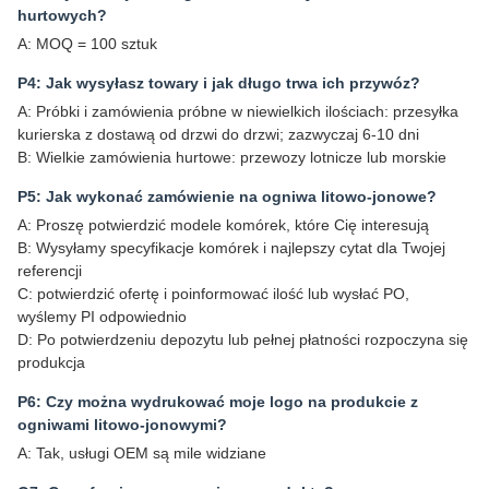
hurtowych?
A: MOQ = 100 sztuk
P4: Jak wysyłasz towary i jak długo trwa ich przywóz?
A: Próbki i zamówienia próbne w niewielkich ilościach: przesyłka
kurierska z dostawą od drzwi do drzwi; zazwyczaj 6-10 dni
B: Wielkie zamówienia hurtowe: przewozy lotnicze lub morskie
P5: Jak wykonać zamówienie na ogniwa litowo-jonowe?
A: Proszę potwierdzić modele komórek, które Cię interesują
B: Wysyłamy specyfikacje komórek i najlepszy cytat dla Twojej
referencji
C: potwierdzić ofertę i poinformować ilość lub wysłać PO,
wyślemy PI odpowiednio
D: Po potwierdzeniu depozytu lub pełnej płatności rozpoczyna się
produkcja
P6: Czy można wydrukować moje logo na produkcie z
ogniwami litowo-jonowymi?
A: Tak, usługi OEM są mile widziane