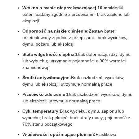
Włókna o masie nieprzekraczającej 10 mm
Moduł
baterii badany zgodnie z przepisami - brak zapłonu lub
eksplozji
Odporność na niskie ciśnienie:
Zestaw baterii
przetestowany zgodnie z przepisami - brak wycieków,
dymu, pożaru lub eksplozji
Stała wilgotność cieplna:
Brak deformacji, rdzy, dymu
lub wybuchu; utrzymanie pojemności ≥ 90% wartości
znamionowej
Środki antywibracyjne:
Brak uszkodzeń, wycieków,
dymu lub eksplozji; utrzymuje normalną pracę
Przeciwko zderzeniu:
Brak uszkodzeń, wycieków, dymu
lub eksplozji; utrzymuje normalną pracę
Cykl temperatury:
Brak wycieku, dymu, zapłonu lub
wybuchu; brak pęknięć, brak utraty masy; pojemność ≥
70% stanu początkowego
Właściwości opóźniające płomień:
Plastikowa