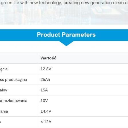
Wartość
ęcie
12.8V
ść produkcyjna
25Ah
alny
15A
ia rozładowania
10V
wania
14.4V
a
< 12A