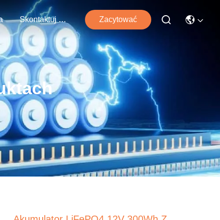
a
Skontaktuj Się Z Nami
Zacytować
uktach
Akumulator LiFePO4 12V 300Wh Z