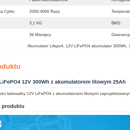
a Cyklu:
2000-4000 Razy
Temperatu
3,1 KG
BMS:
36 Miesięcy
Gwarancj
Akumulator Lifepo4
, 
12V LiFePO4 akumulator 300Wh
, 
oduktu
LiFePO4 12V 300Wh z akumulatorem litowym 25Ah
ości ładowalny 12V LiFePO4 z akumulatorami litowymi zaprojektowanym
a produktu