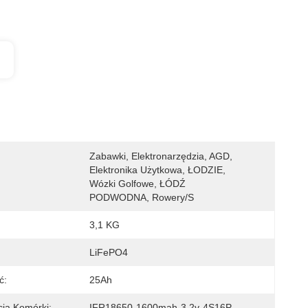
Zabawki, Elektronarzędzia, AGD, 
Elektronika Użytkowa, ŁODZIE, 
Wózki Golfowe, ŁÓDŹ 
PODWODNA, Rowery/s
3,1 KG
LiFePO4
ć:
25Ah
cja Komórki:
IFR18650-1600mah-3.2v-4S16P