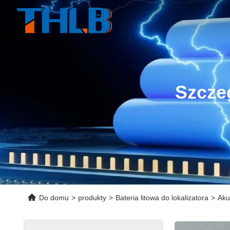
Szcze
Do domu
>
produkty
>
Bateria litowa do lokalizatora
>
Aku