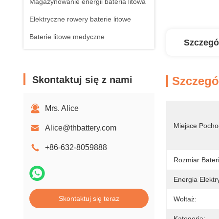
Magazynowanie energii bateria litowa
Elektryczne rowery baterie litowe
Baterie litowe medyczne
Szczegó
Skontaktuj się z nami
Szczegó
Mrs. Alice
Miejsce Pocho
Alice@thbattery.com
+86-632-8059888
Rozmiar Bateri
Energia Elektr
Skontaktuj się teraz
Woltaż:
Kategoria: