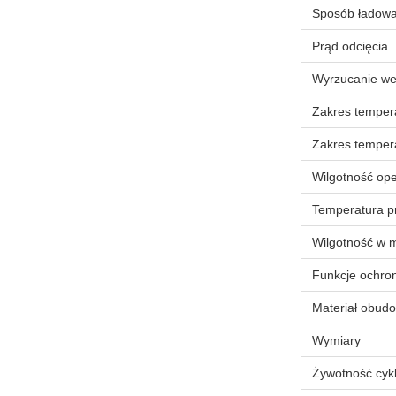
Sposób ładowa
Prąd odcięcia
Wyrzucanie we
Zakres temper
Zakres temper
Wilgotność op
Temperatura p
Wilgotność w 
Funkcje ochro
Materiał obud
Wymiary
Żywotność cyk