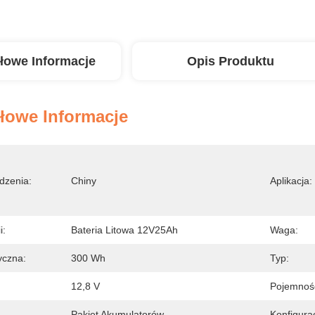
łowe Informacje
Opis Produktu
łowe Informacje
dzenia:
Chiny
Aplikacja:
i:
Bateria Litowa 12V25Ah
Waga:
yczna:
300 Wh
Typ:
12,8 V
Pojemnoś
Pakiet Akumulatorów
Konfigura