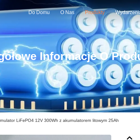
Do Domu
O Nas
Produkty
Wydarzeni
gółowe Informacje O Prod
mulator LiFePO4 12V 300Wh z akumulatorem litowym 25Ah