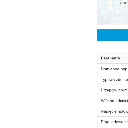
Parametry
Nomienna napi
Typowa zdolno
Przepływ norm
Włókno odcięc
Napięcie łado
Prąd ładowani