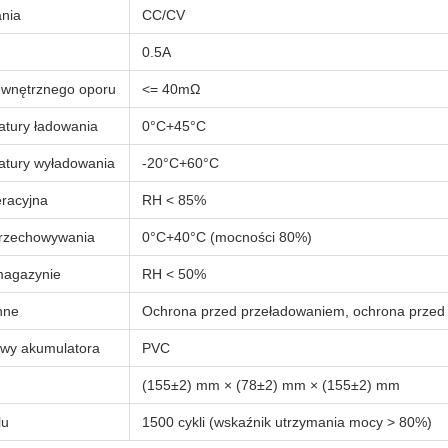
nia
CC/CV
0.5A
wnętrznego oporu
<= 40mΩ
atury ładowania
0°C+45°C
atury wyładowania
-20°C+60°C
eracyjna
RH < 85%
rzechowywania
0°C+40°C (mocności 80%)
magazynie
RH < 50%
nne
Ochrona przed przeładowaniem, ochrona przed 
owy akumulatora
PVC
(155±2) mm × (78±2) mm × (155±2) mm
lu
1500 cykli (wskaźnik utrzymania mocy > 80%)