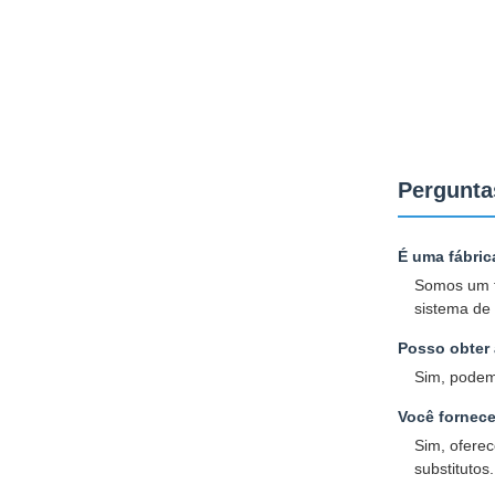
Pergunta
É uma fábri
Somos um fa
sistema de
Posso obter 
Sim, podem
Você fornec
Sim, ofere
substitutos.