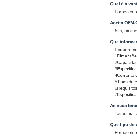
Qual é a va
Fornecemos 
Aceita OEM
Sim, os se
Que informaç
Requeremos
1Dimensõe
2Capacidad
3Especific
4Corrente 
5Tipos de 
6Requisitos
7Especifica
As suas bate
Todas as n
Que tipo de 
Fornecemos