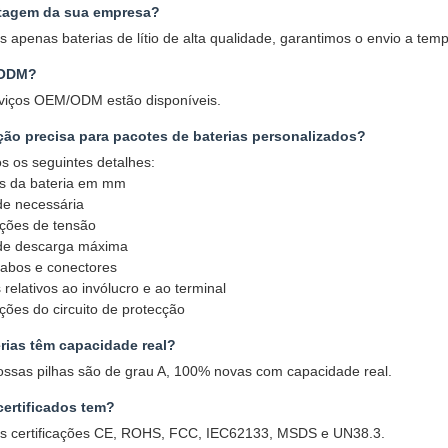
ntagem da sua empresa?
apenas baterias de lítio de alta qualidade, garantimos o envio a te
/ODM?
rviços OEM/ODM estão disponíveis.
ão precisa para pacotes de baterias personalizados?
 os seguintes detalhes:
s da bateria em mm
e necessária
ações de tensão
de descarga máxima
cabos e conectores
 relativos ao invólucro e ao terminal
ções do circuito de protecção
rias têm capacidade real?
ossas pilhas são de grau A, 100% novas com capacidade real.
certificados tem?
 certificações CE, ROHS, FCC, IEC62133, MSDS e UN38.3.