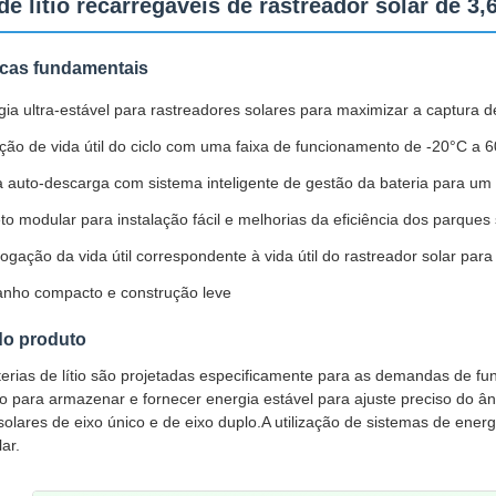
de lítio recarregáveis de rastreador solar de 3,
icas fundamentais
ia ultra-estável para rastreadores solares para maximizar a captura de
ção de vida útil do ciclo com uma faixa de funcionamento de -20°C a 
a auto-descarga com sistema inteligente de gestão da bateria para um
to modular para instalação fácil e melhorias da eficiência dos parques
ogação da vida útil correspondente à vida útil do rastreador solar para
nho compacto e construção leve
do produto
erias de lítio são projetadas especificamente para as demandas de f
do para armazenar e fornecer energia estável para ajuste preciso do ân
solares de eixo único e de eixo duplo.A utilização de sistemas de ener
ar.