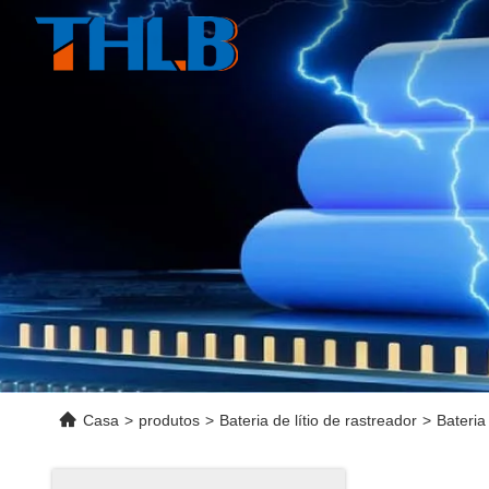
Casa
>
produtos
>
Bateria de lítio de rastreador
>
Bateria