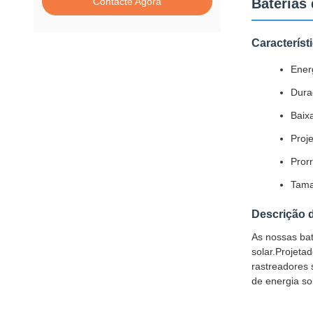
Contacte Agora
Baterias 
Característ
Energ
Dura
Baix
Proje
Prorr
Tama
Descrição 
As nossas bat
solar.Projeta
rastreadores 
de energia sol