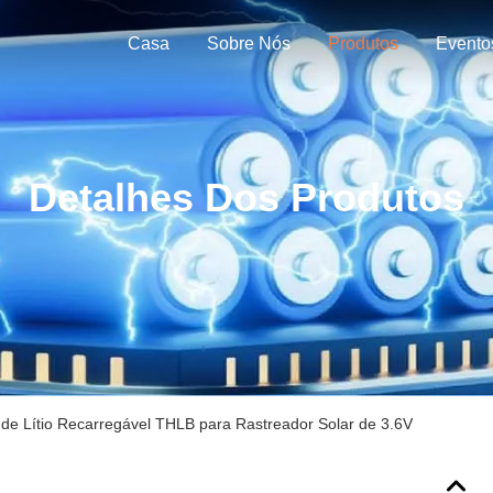
Casa
Sobre Nós
Produtos
Evento
Detalhes Dos Produtos
 de Lítio Recarregável THLB para Rastreador Solar de 3.6V