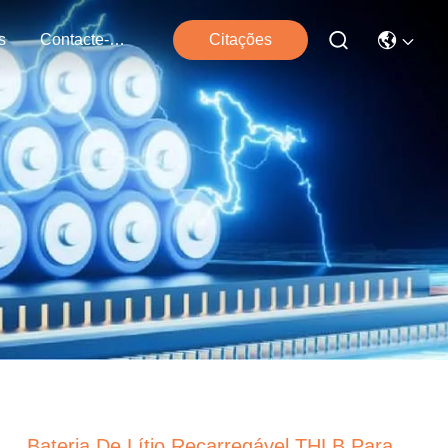
s
Contacte-Nos
Citações
Bateria De Lítio Recarregável THLB Para