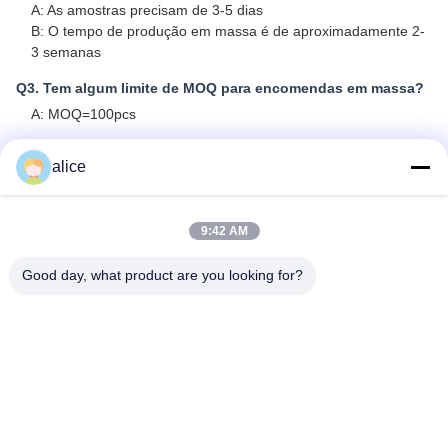
A: As amostras precisam de 3-5 dias
B: O tempo de produção em massa é de aproximadamente 2-
3 semanas
Q3. Tem algum limite de MOQ para encomendas em massa?
A: MOQ=100pcs
Q4. Como envia as mercadorias e quanto tempo demora a
alice
sua chegada?
A: amostras e encomenda de ensaios em pequena
quantidade: envio por correio com porta a porta; normalmente
9:42 AM
6-10 dias
B: Encomenda a granel em grande quantidade: transporte
Good day, what product are you looking for?
aéreo ou marítimo
Q5. Como proceder a uma encomenda de célula de íons de
lítio?
R: Pls confirmar os modelos de células que você está
interessado em
B: enviamos especificações de células e melhor cotação para
você para referência