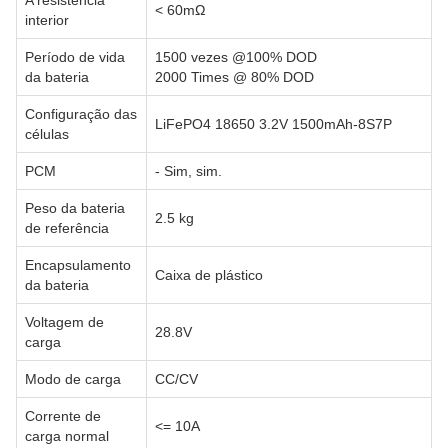
A resistência
< 60mΩ
interior
Período de vida
1500 vezes @100% DOD
da bateria
2000 Times @ 80% DOD
Configuração das
LiFePO4 18650 3.2V 1500mAh-8S7P
células
PCM
- Sim, sim.
Peso da bateria
2.5 kg
de referência
Encapsulamento
Caixa de plástico
da bateria
Voltagem de
28.8V
carga
Modo de carga
CC/CV
Corrente de
<= 10A
carga normal