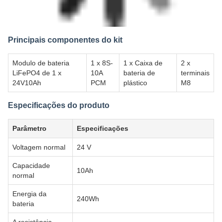
Principais componentes do kit
Modulo de bateria
1 x 8S-
1 x Caixa de
2 x
LiFePO4 de 1 x
10A
bateria de
terminais
24V10Ah
PCM
plástico
M8
Especificações do produto
Parâmetro
Especificações
Voltagem normal
24 V
Capacidade
10Ah
normal
Energia da
240Wh
bateria