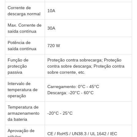
Corrente de
10A
descarga normal
Max. Corrente de
30A
saída contínua
Potência de
720 W
saída contínua
Função de
Proteção contra sobrecarga; Proteção
protecção
contra sobre descarga; Proteção contra
passiva
sobre corrente, etc.
Intervalo de
Carregamento: 0°C - 45°C
temperatura de
Descarga: -20°C - 60°C
operação
Temperatura de
armazenamento
-20°C - 25°C
da bateria
Aprovação de
CE / RoHS / UN38.3 / UL 1642 / IEC
células