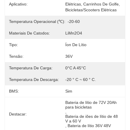
Aplicativo:
Elétricas, Carrinhos De Golfe, 
Bicicletas/scooters Elétricas
Temperatura Operacional (℃):
-20-60
Materiais De Catodos:
LiMn2O4
Tipo:
Íon De Lítio
Tensão:
36V
Temperatura De Carga:
0°C A 45°C
Temperatura De Descarga:
-20 ° C ~ 60 ° C.
BMS:
Sim
Bateria de lítio de 72V 20Ah 
para bicicletas
, 
Destacar:
Bateria de iões de lítio de 48 
V a 60 V
, 
Bateria de lítio 36V 48V