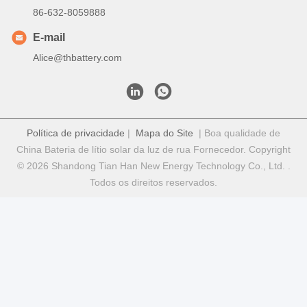
Contato rápido
Endereço
Rua Fuyuan 5, Parque Industrial de Baterias de Lítio, Zona
de Alta Tecnologia, Cidade de Zaozhuang, Shandong, China
telefone
86-632-8059888
E-mail
Alice@thbattery.com
Política de privacidade
|
Mapa do Site
| Boa qualidade de
China Bateria de lítio solar da luz de rua Fornecedor. Copyright
© 2026 Shandong Tian Han New Energy Technology Co., Ltd. .