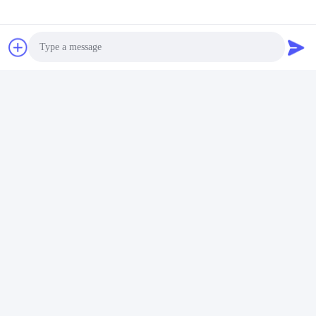
Photo
Video Call
Audio Call