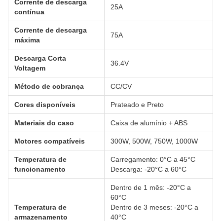
Corrente de descarga
25A
contínua
Corrente de descarga
75A
máxima
Descarga Corta
36.4V
Voltagem
Método de cobrança
CC/CV
Cores disponíveis
Prateado e Preto
Materiais do caso
Caixa de alumínio + ABS
Motores compatíveis
300W, 500W, 750W, 1000W
Temperatura de
Carregamento: 0°C a 45°C
funcionamento
Descarga: -20°C a 60°C
Dentro de 1 mês: -20°C a
60°C
Temperatura de
Dentro de 3 meses: -20°C a
armazenamento
40°C