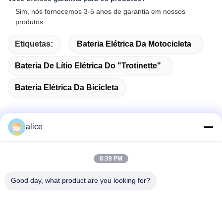
Sim, nós fornecemos 3-5 anos de garantia em nossos
produtos.
Etiquetas:
Bateria Elétrica Da Motocicleta
Bateria De Lítio Elétrica Do "trotinette"
Bateria Elétrica Da Bicicleta
alice
Contato rápido
8:39 PM
Endereço
Good day, what product are you looking for?
Rua Fuyuan 5, Parque Industrial de Baterias de Lítio, Zona
de Alta Tecnologia, Cidade de Zaozhuang, Shandong, China
telefone