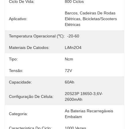
Ciclo De Vida:
800 Ciclos
Barcos, Cadeiras De Rodas 
Aplicativo:
Elétricas, Bicicletas/scooters 
Elétricas
Temperatura Operacional (℃):
-20-60
Materiais De Catodos:
LiMn2O4
Tipo:
Ncm
Tensão:
72V
Capacidade:
60Ah
20S23P 18650-3,6V-
Configuração De Célula:
2600mAh
As Baterias Recarregáveis 
Categoria:
Embalam
Característica Do Ciclo:
1000 Vezes