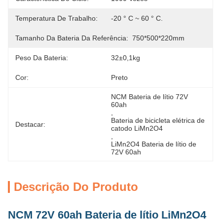
Temperatura De Trabalho:
-20 ° C ~ 60 ° C.
Tamanho Da Bateria Da Referência:
750*500*220mm
Peso Da Bateria:
32±0,1kg
Cor:
Preto
NCM Bateria de lítio 72V 
60ah
, 
Bateria de bicicleta elétrica de 
Destacar:
catodo LiMn2O4
, 
LiMn2O4 Bateria de lítio de 
72V 60ah
Descrição Do Produto
NCM 72V 60ah Bateria de lítio LiMn2O4