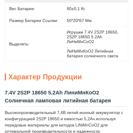
Вес Батареи:
80±0,1 Кг
Размер Батареи Ссылки:
50*20*67 Мм
Игрушки 7.4V 2S2P 18650
, 
2S2P 18650 5.2Ah 
ЛиНиМнCoO2
Выделить:
, 
ЛиНиМнКоО2 Литийная 
батарея солнечного света
Характер Продукции
7.4V 2S2P 18650 5.2Ah ЛиниМнКоО2
Солнечная ламповая литийная батарея
Высокопроизводительный 7,4В литий-ионный аккумулятор с
конфигурацией 2S2P 18650 и емкостью 5,2Ач.используя
передовые материалы для катодов LiNiMnCoO2 для
оптимальной производительности и надежности.