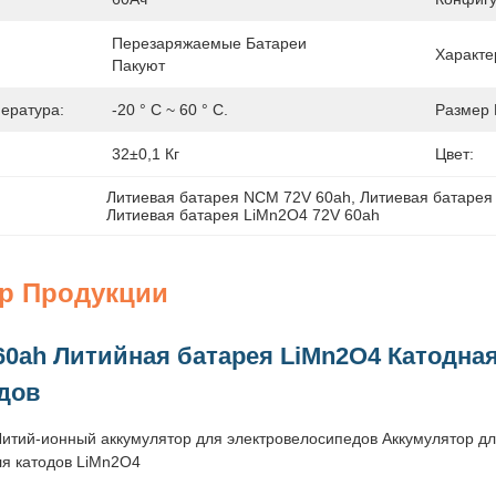
Перезаряжаемые Батареи 
Характе
Пакуют
ература:
-20 ° C ~ 60 ° C.
Размер 
32±0,1 Кг
Цвет:
Литиевая батарея NCM 72V 60ah
, 
Литиевая батарея
Литиевая батарея LiMn2O4 72V 60ah
ер Продукции
60ah Литийная батарея LiMn2O4 Катодная
дов
итий-ионный аккумулятор для электровелосипедов Аккумулятор дл
я катодов LiMn2O4