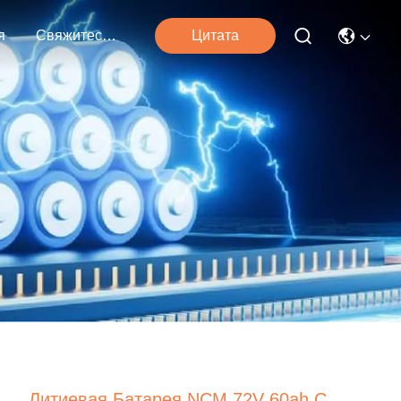
я
Свяжитесь Мы
Цитата
Литиевая Батарея NCM 72V 60ah С