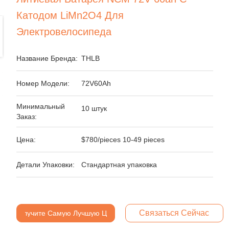
Катодом LiMn2O4 Для
Электровелосипеда
Название Бренда:
THLB
Номер Модели:
72V60Ah
Минимальный
10 штук
Заказ:
Цена:
$780/pieces 10-49 pieces
Детали Упаковки:
Стандартная упаковка
Связаться Сейчас
Получите Самую Лучшую Цену