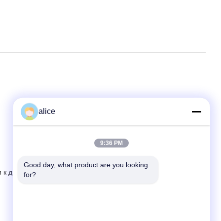
alice
9:36 PM
Good day, what product are you looking 
к двери (6-10 дней).
for?