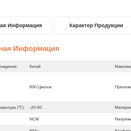
ая Информация
Характер Продукции
ная Информация
ождения:
Китай
Максима
800 Циклов
Приложе
ература (℃):
-20-60
Материа
NCM
Напряже
60Ач
Конфигу