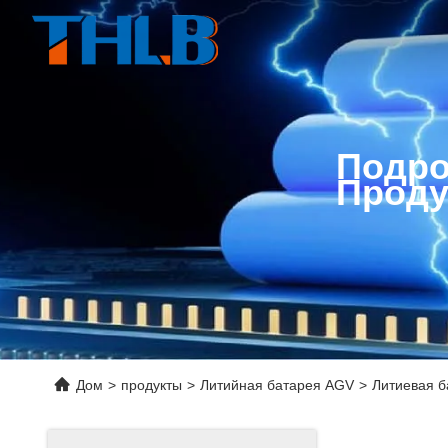
Подро
Проду
Дом
>
продукты
>
Литийная батарея AGV
>
Литиевая б