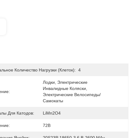
льное Количество Нагрузки (клеток):
4
Лодки, Электрические 
Инвалидные Коляски, 
ние:
Электрические Велосипеды/
Самокаты
лы Для Катодов:
LiMn2O4
ние:
72В
рация Ячейки:
20S23P 18650-3,6 В-2600 МАч