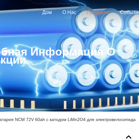
Дом
О Нас
Продукты
Событи
бная Информация О
кции
атарея NCM 72V 60ah с катодом LiMn2O4 для электровелосипеда