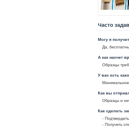
Часто зада
Могу я получи
Да, бесплатн
А как насчет в
Образцы требу
У вас есть как
Минимальное 
Как вы отправ
Образцы и неб
Как сделать за
- Подтвердит
- Получить с