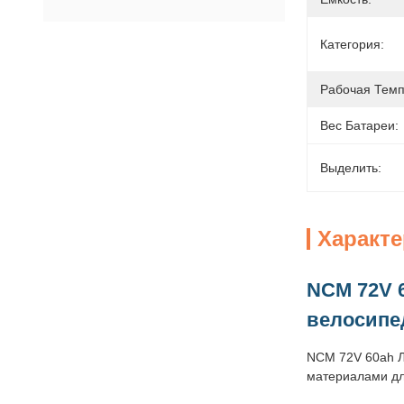
Категория:
Рабочая Темп
Вес Батареи:
Выделить:
Характ
NCM 72V 
велосипе
NCM 72V 60ah Л
материалами дл