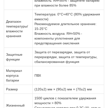
Влажность: RH<85% - защитите батарею
при влажности более 85%
Температура: 0°C+40°C (80% удержания
емкости)
Диапазон
Рекомендуемое длительное хранение:
температуры/
15-25°C
влажности
Влажность воздуха: RH<50% -
хранения
компоненты уплотнения для
предотвращения окисления
Защита от перезарядки, защита от
Защитные
переразрядки, защита от температуры,
функции
сбалансированная функция
Материал
корпуса
ПВХ
батареи
Размер
(120±2) мм × (90±2) мм × (70±2) мм
1500 циклов с показателем удержания
мощности > 80%
Жизненный
Стандартная зарядка при 0,2C (A), отдых