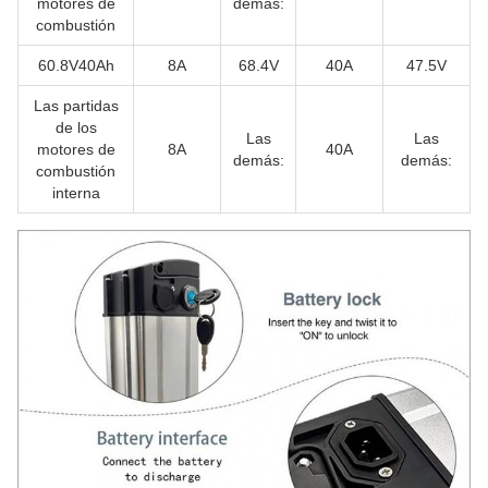
motores de
demás:
combustión
60.8V40Ah
8A
68.4V
40A
47.5V
Las partidas
de los
Las
Las
motores de
8A
40A
demás:
demás:
combustión
interna