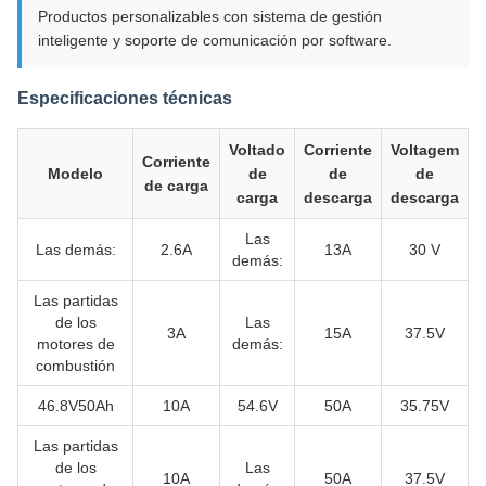
Productos personalizables con sistema de gestión
inteligente y soporte de comunicación por software.
Especificaciones técnicas
Voltado
Corriente
Voltagem
Corriente
Modelo
de
de
de
de carga
carga
descarga
descarga
Las
Las demás:
2.6A
13A
30 V
demás:
Las partidas
de los
Las
3A
15A
37.5V
motores de
demás:
combustión
46.8V50Ah
10A
54.6V
50A
35.75V
Las partidas
de los
Las
10A
50A
37.5V