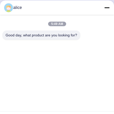
alice
Contacto Rápido
DIRECCIÓN
5:49 AM
Carretera Fuyuan 5, Parque Industrial de Baterías de Litio,
Good day, what product are you looking for?
Zona de Alta Tecnología, Ciudad de Zaozhuang, Shandong,
China
Tel
86-632-8059888
Correo electrónico
Alice@thbattery.com
Políticas de privacidad
|
Mapa del Sitio
| Buena calidad de
China Batería de litio solar de la luz de calle Proveedor.